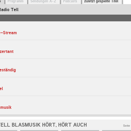
o
Programm
Sendungen A-Z
Podcasts
zuletzt gespielte Titel
adio Tell
ve-Stream
zertant
eständig
el
smusik
TELL BLASMUSIK HÖRT, HÖRT AUCH
Seite