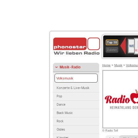
B
WDR
Top 10
K
4
Zuletzt
Home
>
Musik
>
Volksmu
Musik-Radio
Volksmusik
Konzerte & Live-Musik
Pop
Dance
Black Music
Rock
Oldies
© Radio Tell
Künstler