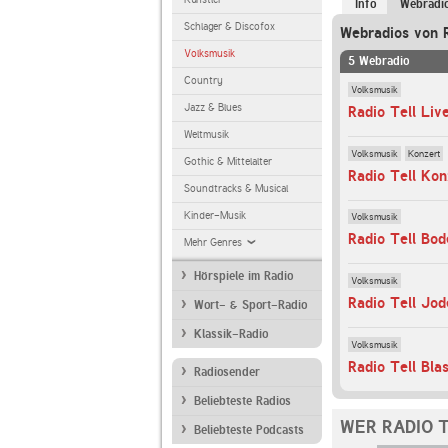
Info
Webradi
Schlager & Discofox
Webradios von R
Volksmusik
5 Webradio
Country
Volksmusik
Jazz & Blues
Radio Tell Li
Weltmusik
Volksmusik
Konzert
Gothic & Mittelalter
Radio Tell Kon
Soundtracks & Musical
Kinder-Musik
Volksmusik
Radio Tell Bod
Mehr Genres
Hörspiele im Radio
Volksmusik
Radio Tell Jod
Wort- & Sport-Radio
Klassik-Radio
Volksmusik
Radio Tell Bla
Radiosender
Beliebteste Radios
WER RADIO 
Beliebteste Podcasts