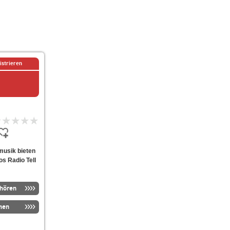
istrieren
smusik bieten
s Radio Tell
nhören
men