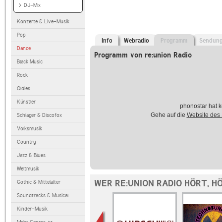
DJ-Mix
Konzerte & Live-Musik
Pop
Info
Webradio
Programm
Sendun
Dance
Programm von re:union Radio
Black Music
Rock
Oldies
Künstler
phonostar hat k
Gehe auf die
Website des
Schlager & Discofox
Volksmusik
Country
Jazz & Blues
Weltmusik
WER RE:UNION RADIO HÖRT, H
Gothic & Mittelalter
Soundtracks & Musical
Kinder-Musik