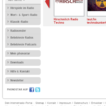
Mehr Genres
Hörspiele im Radio
Wort- & Sport-Radio
e.FM
Metal-Only
Hirschmilch Radio
laut.fm
Klassik-Radio
Techno
technobunker
Radiosender
Beliebteste Radios
Beliebteste Podcasts
Mein phonostar
Downloads
Hilfe & Kontakt
Newsletter
PHONOSTAR AUF
Dein Internetradio-Portal :
Sitemap
|
Kontakt
|
Impressum
|
Datenschutz
|
Entwickler
|