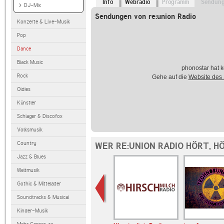
Info
Webradio
Programm
Sendun
DJ-Mix
Sendungen von re:union Radio
Konzerte & Live-Musik
Pop
Dance
Black Music
phonostar hat k
Rock
Gehe auf die
Website des
Oldies
Künstler
Schlager & Discofox
Volksmusik
Country
WER RE:UNION RADIO HÖRT, H
Jazz & Blues
Weltmusik
Gothic & Mittelalter
Soundtracks & Musical
Kinder-Musik