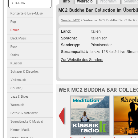
Info
Webradio
Programm
Sendun
DJ-Mix
MC2 Buddha Bar Collection im Überbl
Konzerte & Live-Musik
Sender: MC2
> Webradio: MC2 Buddha Bar Collectio
Pop
Dance
Land
Italien
Sprache
Italienisch
Black Music
Sendertyp
Privatsender
Rock
Streamqualität
bis zu 128 kbit/s Live-Strea
Oldies
Zur Website des Senders
Künstler
Schlager & Discofox
Volksmusik
Country
WER MC2 BUDDHA BAR COLLEC
Jazz & Blues
Weltmusik
Gothic & Mittelalter
Soundtracks & Musical
Kinder-Musik