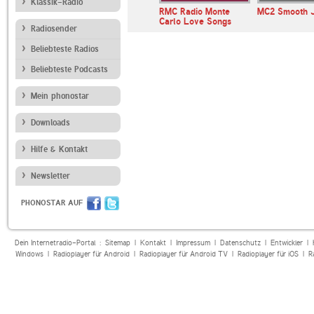
Klassik-Radio
 Time
SWR3
RMC Radio Monte
MC2 Smooth 
Carlo Love Songs
Radiosender
Beliebteste Radios
Beliebteste Podcasts
Mein phonostar
Downloads
Hilfe & Kontakt
Newsletter
PHONOSTAR AUF
Dein Internetradio-Portal :
Sitemap
|
Kontakt
|
Impressum
|
Datenschutz
|
Entwickler
|
Windows
|
Radioplayer für Android
|
Radioplayer für Android TV
|
Radioplayer für iOS
|
R