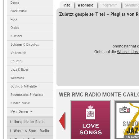
Dance
Info
Webradio
Programm
Sendun
Black Music
Zuletzt gespielte Titel - Playlist von
Rock
Oldies
Künstler
Schlager & Discofox
phonostar hat k
Gehe auf die
Website des
Volksmusik
Country
Jazz & Blues
Weltmusik
Gothic & Mittelalter
WER RMC RADIO MONTE CARLO
Soundtracks & Musical
Kinder-Musik
Mehr Genres
Hörspiele im Radio
Wort- & Sport-Radio