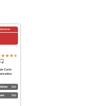
istrieren
nte Carlo
netradios
nhören
men