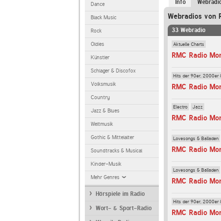
Info
Webradi
Dance
Webradios von 
Black Music
33 Webradio
Rock
Aktuelle Charts
Oldies
RMC Radio Mon
Künstler
Schlager & Discofox
Hits der 90er, 2000er 
Volksmusik
RMC Radio Mont
Country
Electro
Jazz
Jazz & Blues
RMC Radio Mon
Weltmusik
Gothic & Mittelalter
Lovesongs & Balladen
RMC Radio Mon
Soundtracks & Musical
Kinder-Musik
Lovesongs & Balladen
Mehr Genres
RMC Radio Mont
Hörspiele im Radio
Hits der 90er, 2000er 
Wort- & Sport-Radio
RMC Radio Mon