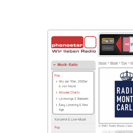
W
SWR
Top 10
4
Zuletzt
Home
>
Musik
>
Pop
>
A
Musik-Radio
Pop
Hits der 90er, 2000er
& von heute
Aktuelle Charts
Lovesongs & Balladen
Easy Listening & New
Age
Konzerte & Live-Musik
© RMC Radio Monte Carlo
Pop