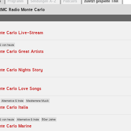
o
Programm
Sendungen A-Z
Podcasts
zuletzt gespielte Titel
RMC Radio Monte Carlo
te Carlo Live-Stream
& von heute
e Carlo Great Artists
te Carlo Nights Story
te Carlo Love Songs
Alternative & Indie
Mediterrane Musik
e Carlo Italia
& von heute
Alternative & Indie
80er Jahre
te Carlo Marine