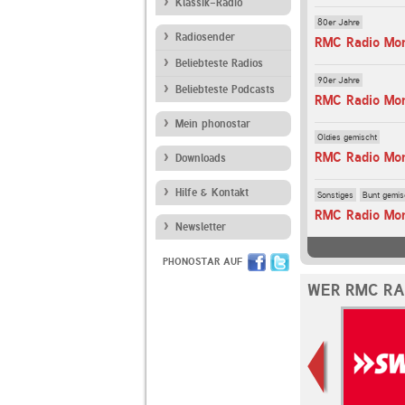
Klassik-Radio
80er Jahre
Radiosender
RMC Radio Mon
Beliebteste Radios
90er Jahre
Beliebteste Podcasts
RMC Radio Mon
Mein phonostar
Oldies gemischt
RMC Radio Mon
Downloads
Hilfe & Kontakt
Sonstiges
Bunt gemis
RMC Radio Mon
Newsletter
PHONOSTAR AUF
WER RMC RA