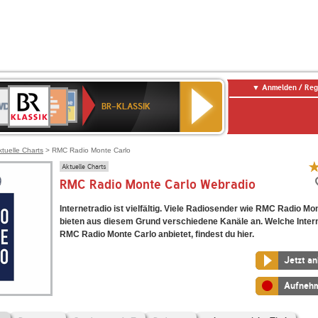
Anmelden / Reg
BR-
DR
Deutschlandfunk
3
Deutschlandfunk
80er
NDR
ANTENNE
SWR
KLASSIK
BR-KLASSIK
Kultur
90er
2
BAYERN
Kultur
OLDIE
ANTENNE
ktuelle Charts
> RMC Radio Monte Carlo
Aktuelle Charts
RMC Radio Monte Carlo Webradio
Internetradio ist vielfältig. Viele Radiosender wie RMC Radio Mo
bieten aus diesem Grund verschiedene Kanäle an. Welche Inter
RMC Radio Monte Carlo anbietet, findest du hier.
Jetzt a
Aufneh