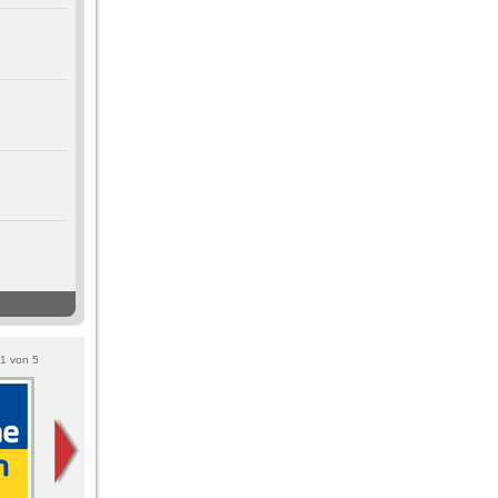
1
von
5