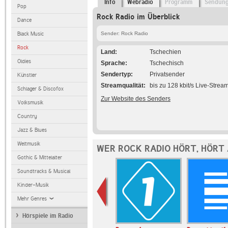
Info
Webradio
Programm
Sendun
Pop
Rock Radio im Überblick
Dance
Black Music
Sender: Rock Radio
Rock
Land
Tschechien
Oldies
Sprache
Tschechisch
Sendertyp
Privatsender
Künstler
Streamqualität
bis zu 128 kbit/s Live-Strea
Schlager & Discofox
Zur Website des Senders
Volksmusik
Country
Jazz & Blues
Weltmusik
WER ROCK RADIO HÖRT, HÖRT
Gothic & Mittelalter
Soundtracks & Musical
Kinder-Musik
Mehr Genres
Hörspiele im Radio