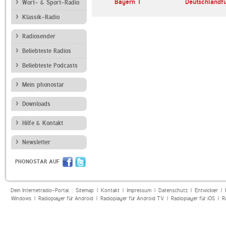
TL
ROCK ANTENNE
Bayern 1
Deutschlandf
Wort- & Sport-Radio
Klassik-Radio
Radiosender
Beliebteste Radios
Beliebteste Podcasts
Mein phonostar
Downloads
Hilfe & Kontakt
Newsletter
PHONOSTAR AUF
Dein Internetradio-Portal :
Sitemap
|
Kontakt
|
Impressum
|
Datenschutz
|
Entwickler
|
Windows
|
Radioplayer für Android
|
Radioplayer für Android TV
|
Radioplayer für iOS
|
R