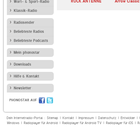
ck
ROCK ATTACK
ROCK ANTENNE
Arrow Classic
Wort- & Sport-Radio
RADIO
Klassik-Radio
Radiosender
Beliebteste Radios
Beliebteste Podcasts
Mein phonostar
Downloads
Hilfe & Kontakt
Newsletter
PHONOSTAR AUF
Dein Internetradio-Portal :
Sitemap
|
Kontakt
|
Impressum
|
Datenschutz
|
Entwickler
|
Windows
|
Radioplayer für Android
|
Radioplayer für Android TV
|
Radioplayer für iOS
|
R