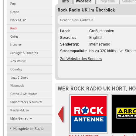
Info
Webradio
Programm
Sendun
Pop
Rock Radio UK im Überblick
Dance
Black Music
Sender: Rock Radio UK
Rock
Land
Großbritannien
Oldies
Sprache
Englisch
Sendertyp
Internetradio
Künstler
Streamqualität
bis zu 320 kbit/s Live-Strea
Schlager & Discofox
Zur Website des Senders
Volksmusik
Country
Jazz & Blues
Weltmusik
WER ROCK RADIO UK HÖRT, H
Gothic & Mittelalter
Soundtracks & Musical
Kinder-Musik
Mehr Genres
Hörspiele im Radio