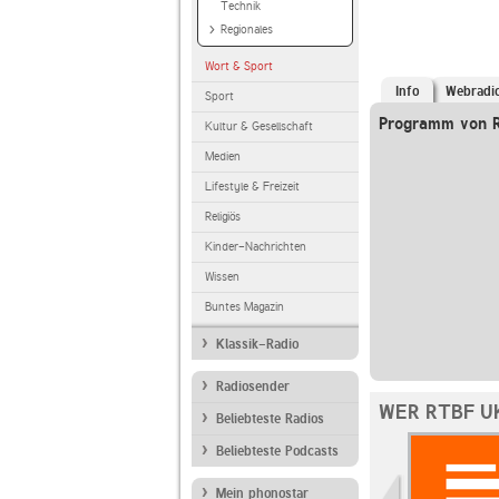
Technik
Regionales
Wort & Sport
Info
Webradi
Sport
Programm von 
Kultur & Gesellschaft
Medien
Lifestyle & Freizeit
Religiös
Kinder-Nachrichten
Wissen
Buntes Magazin
Klassik-Radio
Radiosender
WER RTBF U
Beliebteste Radios
Beliebteste Podcasts
Mein phonostar