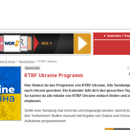
Anmelden / Reg
WDR
WR3
BR-
Deutschlandfunk
NDR
Deutschlandfunk
SWR
4
WDR 4
KLASSIK
2
Kultur
Kultur
E
ENNE
ort & Sport
>
Nachrichten
> RTBF Ukraine
Nachrichten
RTBF Ukraine Programm
Hier findest du das Programm von RTBF Ukraine. Alle Sendunge
nach Uhrzeit geordnet. Ein Kalender läßt dich den gesuchten Ta
So kannst du alle Inhalte von RTBF Ukraine einfach finden und
einplanen.
Sollte eine Sendung mal nicht bei uns Angezeigt werden, kannst d
den 'Aufnehmen'-Button manuell mit Angabe von Datum und Uhrzei
Aufnahme programmieren.