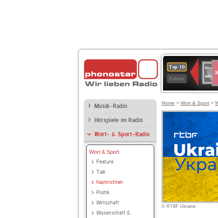
S
80er
Top 10
90er
Zuletzt
OLDI
ANT
Home
>
Wort & Sport
>
W
Musik-Radio
Hörspiele im Radio
Wort- & Sport-Radio
Wort & Sport
Feature
Talk
Nachrichten
Politik
Wirtschaft
© RTBF Ukraine
Wissenschaft &