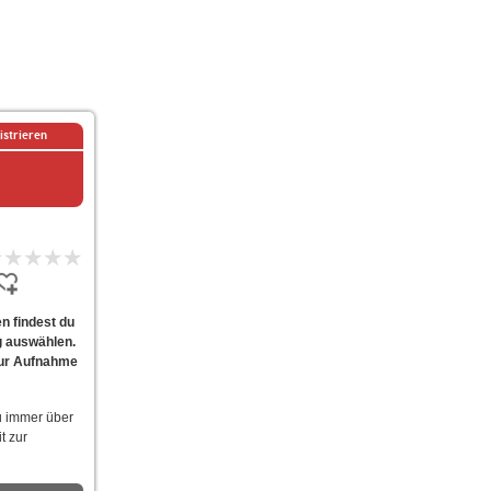
istrieren
n findest du
g auswählen.
 zur Aufnahme
u immer über
t zur