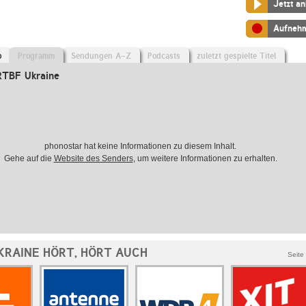
Jetzt a
Aufneh
o
Programm
Sendungen A-Z
Podcasts
zuletzt gespielte Titel
RTBF Ukraine
phonostar hat keine Informationen zu diesem Inhalt.
Gehe auf die
Website des Senders
, um weitere Informationen zu erhalten.
KRAINE HÖRT, HÖRT AUCH
Seite