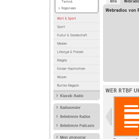
Info
Webradi
Technik
Regionales
Webradios von 
Wort & Sport
Sport
Kultur & Gesellschaft
Medien
Lifestyle & Freizeit
Religiös
Kinder-Nachrichten
Wissen
Buntes Magazin
WER RTBF U
Klassik-Radio
Radiosender
Beliebteste Radios
Beliebteste Podcasts
Mein phonostar