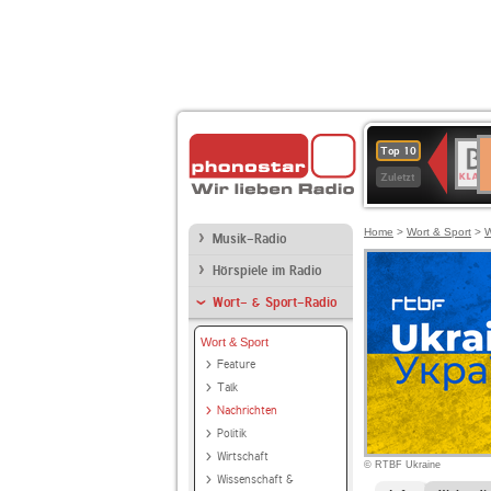
D
BR-
Top 10
Ku
KLAS
Zuletzt
Home
>
Wort & Sport
>
W
Musik-Radio
Hörspiele im Radio
Wort- & Sport-Radio
Wort & Sport
Feature
Talk
Nachrichten
Politik
Wirtschaft
© RTBF Ukraine
Wissenschaft &