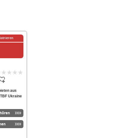
istrieren
bieten aus
RTBF Ukraine
nhören
men