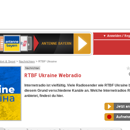
Anmelden / Reg
ANTENNE
eutschlandfunk
WDR
Deutschlandfunk
80er
SWR3
WDR
NDR
SWR
BAYERN
ANTENNE BAYERN
ltur
2
SIK
90er
4
2
Kultur
OLDIE
ANTENNE
ort & Sport
>
Nachrichten
> RTBF Ukraine
Nachrichten
RTBF Ukraine Webradio
Internetradio ist vielfältig. Viele Radiosender wie RTBF Ukraine 
diesem Grund verschiedene Kanäle an. Welche Internetradios 
anbietet, findest du hier.
Jetzt a
Aufneh