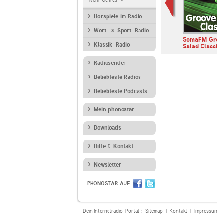
Mehr Genres
Hörspiele im Radio
Wort- & Sport-Radio
M SomaFM
ON Relax
SwissGroove
SomaFM Gr
Klassik-Radio
Salad Class
Radiosender
Beliebteste Radios
Beliebteste Podcasts
Mein phonostar
Downloads
Hilfe & Kontakt
Newsletter
PHONOSTAR AUF
Dein Internetradio-Portal :
Sitemap
|
Kontakt
|
Impressu