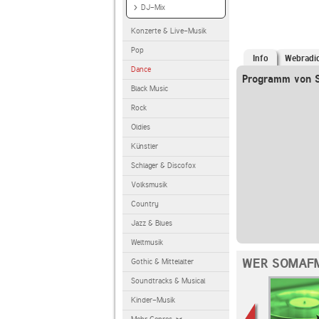
DJ-Mix
Konzerte & Live-Musik
Pop
Info
Webradi
Dance
Programm von 
Black Music
Rock
Oldies
Künstler
Schlager & Discofox
Volksmusik
Country
Jazz & Blues
Weltmusik
WER SOMAFM
Gothic & Mittelalter
Soundtracks & Musical
Kinder-Musik