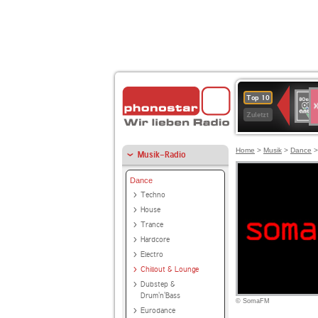
S
80er
Top 10
90er
Zuletzt
OLDI
ANT
Home
>
Musik
>
Dance
Musik-Radio
Dance
Techno
House
Trance
Hardcore
Electro
Chillout & Lounge
Dubstep &
Drum'n'Bass
© SomaFM
Eurodance