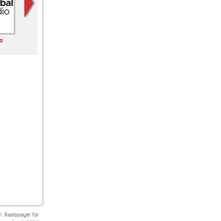
io
ANTENNE BAYERN
SomaFM Mission
Café del Mar Radio
CHILLOUT ANTENNE
Control
|
Radioplayer für