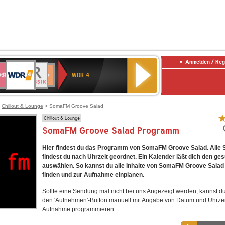
Anmelden / Reg
WDR
WR3
BR-
Deutschlandfunk
NDR
Deutschlandfunk
SWR
4
WDR 4
KLASSIK
2
Kultur
Kultur
E
ENNE
>
Chillout & Lounge
> SomaFM Groove Salad
Chillout & Lounge
SomaFM Groove Salad Programm
Hier findest du das Programm von SomaFM Groove Salad. Alle
findest du nach Uhrzeit geordnet. Ein Kalender läßt dich den ge
auswählen. So kannst du alle Inhalte von SomaFM Groove Salad
finden und zur Aufnahme einplanen.
Sollte eine Sendung mal nicht bei uns Angezeigt werden, kannst d
den 'Aufnehmen'-Button manuell mit Angabe von Datum und Uhrzei
Aufnahme programmieren.