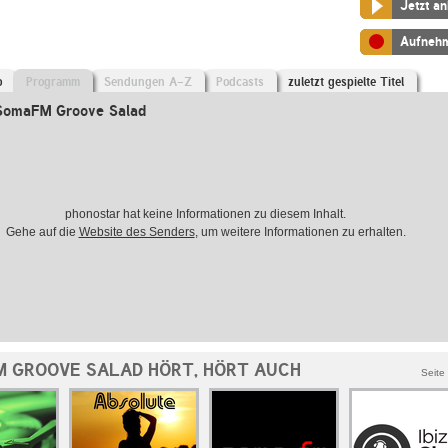
Jetzt a
Aufneh
o
Programm
Sendungen A-Z
Podcasts
zuletzt gespielte Titel
SomaFM Groove Salad
phonostar hat keine Informationen zu diesem Inhalt.
Gehe auf die
Website des Senders
, um weitere Informationen zu erhalten.
 GROOVE SALAD HÖRT, HÖRT AUCH
Seite