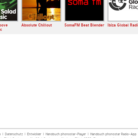
oove
Absolute Chillout
SomaFM Beat Blender
Ibiza Global Rad
ic
m
|
Datenschutz
|
Entwickler
|
Handbuch phonostar-Player
|
Handbuch phonostar Radio-App