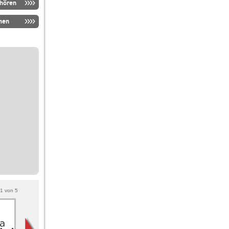
nhören
men
1
von
5