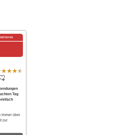
istrieren
 Sendungen
suchten Tag
 einfach
u immer über
t zur