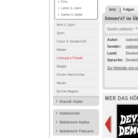
Kino
Leben & Liebe
Info
Folgen
Games & Spiele
Stimmt's? im Üb
Wort & Sport
Sender: radioeins
> P
Sport
Autor
radioei
Kultur & Gesellschaft
Sender
radioei
Medien
Land
Deutsc
Lifestyle & Freizeit
Sprache
Deutsc
Religiös
Zur Website von r
Kinder-Nachrichten
Wissen
Buntes Magazin
WER DAS HÖ
Klassik-Radio
Radiosender
Beliebteste Radios
Beliebteste Podcasts