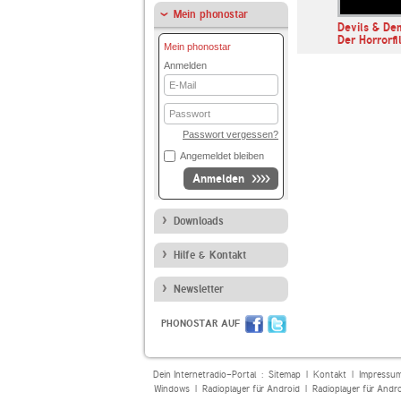
Mein phonostar
der & Somuncu
t3n Arbeit in Progress
Devils & De
Der Horrorf
Mein phonostar
Anmelden
E-
Mail
Passwort
Passwort vergessen?
Angemeldet bleiben
Anmelden
Downloads
Hilfe & Kontakt
Newsletter
PHONOSTAR AUF
Dein Internetradio-Portal :
Sitemap
|
Kontakt
|
Impressu
Windows
|
Radioplayer für Android
|
Radioplayer für Andr