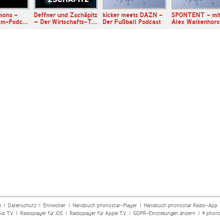
mons -
Deffner und Zschäpitz
kicker meets DAZN -
SPONTENT - mi
ilm-Podc…
– Der Wirtschafts-T…
Der Fußball Podcast
Alex Walkenhors
m
|
Datenschutz
|
Entwickler
|
Handbuch phonostar-Player
|
Handbuch phonostar Radio-App
oid TV
|
Radioplayer für iOS
|
Radioplayer für Apple TV
|
GDPR-Einstellungen ändern
| © phono