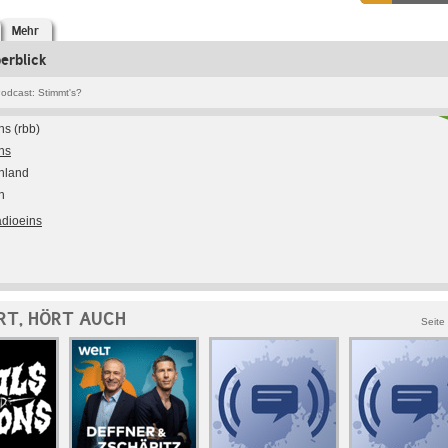
Mehr
erblick
odcast: Stimmt's?
ns (rbb)
ns
hland
h
adioeins
RT, HÖRT AUCH
Seite