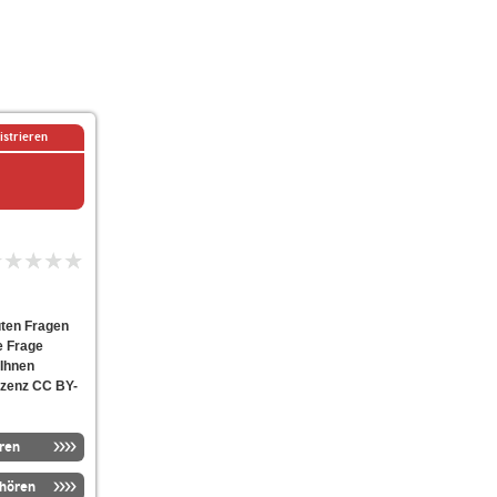
istrieren
uten Fragen
e Frage
 Ihnen
izenz CC BY-
ren
nhören