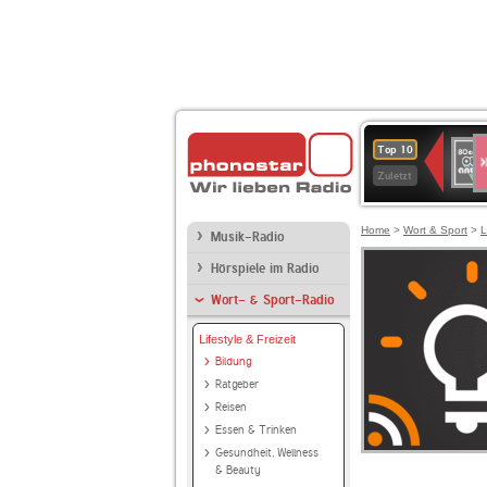
S
80er
Top 10
90er
Zuletzt
OLDI
ANT
Home
>
Wort & Sport
>
L
Musik-Radio
Hörspiele im Radio
Wort- & Sport-Radio
Lifestyle & Freizeit
Bildung
Ratgeber
Reisen
Essen & Trinken
Gesundheit, Wellness
& Beauty