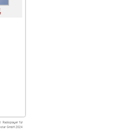
t
Thema des Tages
Genre Geschehen
Deutschrap rasiert
t
|
Radioplayer für
star GmbH 2024