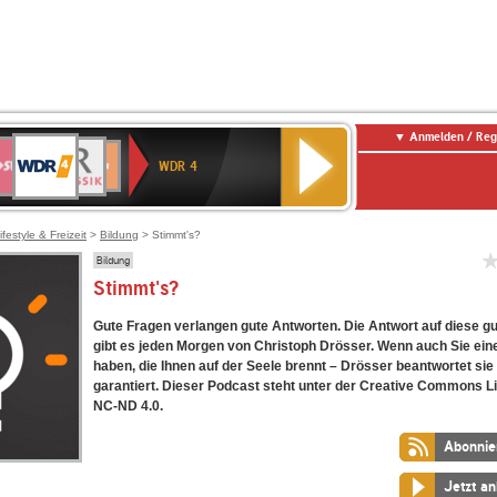
Anmelden / Reg
WDR
WR3
BR-
Deutschlandfunk
NDR
Deutschlandfunk
SWR
4
WDR 4
KLASSIK
2
Kultur
Kultur
E
ENNE
ifestyle & Freizeit
>
Bildung
> Stimmt's?
Bildung
Stimmt's?
Gute Fragen verlangen gute Antworten. Die Antwort auf diese g
gibt es jeden Morgen von Christoph Drösser. Wenn auch Sie ein
haben, die Ihnen auf der Seele brennt – Drösser beantwortet sie
garantiert. Dieser Podcast steht unter der Creative Commons L
NC-ND 4.0.
Abonnie
Jetzt a