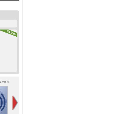
1
von
5