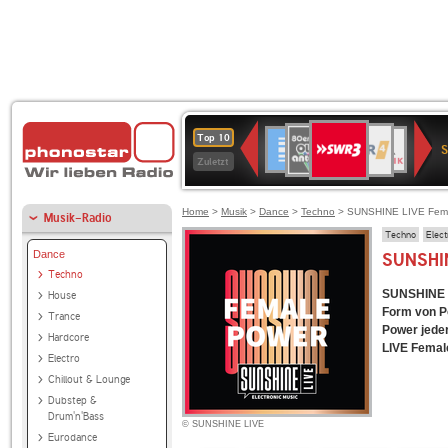
SWR3
80er
WDR
Deutschlandfunk
NDR
BR-
SWR
Top 10
90er
4
2
KLASSIK
Kultur
Zuletzt
OLDIE
ANTENNE
Home
>
Musik
>
Dance
>
Techno
> SUNSHINE LIVE Fem
Musik-Radio
Techno
Elect
Dance
SUNSHIN
Techno
SUNSHINE LI
House
Form von P
Trance
Power jeder
Hardcore
LIVE Female
Electro
Chillout & Lounge
Dubstep &
Drum'n'Bass
© SUNSHINE LIVE
Eurodance