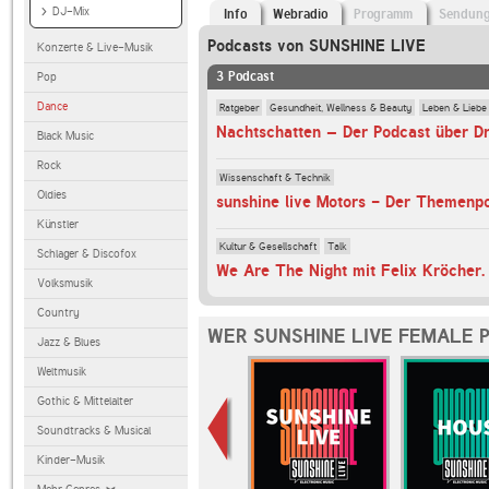
DJ-Mix
Info
Webradio
Programm
Sendun
Podcasts von SUNSHINE LIVE
Konzerte & Live-Musik
3 Podcast
Pop
Dance
Ratgeber
Gesundheit, Wellness & Beauty
Leben & Liebe
Black Music
Rock
Wissenschaft & Technik
Oldies
Künstler
Kultur & Gesellschaft
Talk
Schlager & Discofox
Volksmusik
Country
WER SUNSHINE LIVE FEMALE 
Jazz & Blues
Weltmusik
Gothic & Mittelalter
Soundtracks & Musical
Kinder-Musik