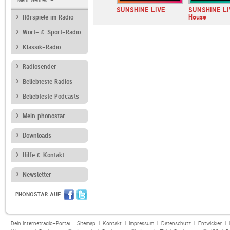
Mehr Genres
Deutschlandfunk
SUNSHINE LIVE
SUNSHINE LI
House
Hörspiele im Radio
Wort- & Sport-Radio
Klassik-Radio
Radiosender
Beliebteste Radios
Beliebteste Podcasts
Mein phonostar
Downloads
Hilfe & Kontakt
Newsletter
PHONOSTAR AUF
Dein Internetradio-Portal :
Sitemap
|
Kontakt
|
Impressum
|
Datenschutz
|
Entwickler
|