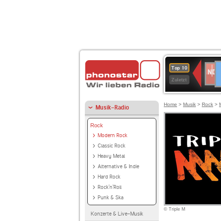
D
NDR
Top 10
2
Zuletzt
Home
>
Musik
>
Rock
>
Musik-Radio
Rock
Modern Rock
Classic Rock
Heavy Metal
Alternative & Indie
Hard Rock
Rock'n'Roll
Punk & Ska
© Triple M
Konzerte & Live-Musik