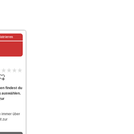
istrieren
en findest du
g auswählen.
zur
u immer über
t zur