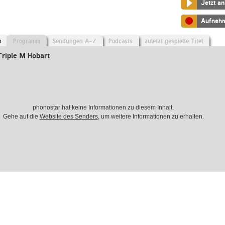
Jetzt a
Aufneh
o
Programm
Sendungen A-Z
Podcasts
zuletzt gespielte Titel
riple M Hobart
phonostar hat keine Informationen zu diesem Inhalt.
Gehe auf die
Website des Senders
, um weitere Informationen zu erhalten.