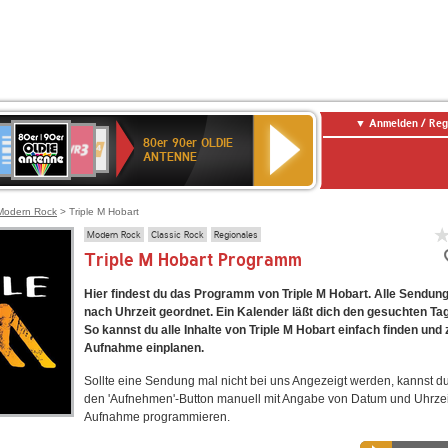
Anmelden / Reg
80er
eutschlandfunk
SWR3
WDR
SWR
80er 90er OLDIE
90er
4
Kultur
ANTENNE
OLDIE
ANTENNE
Modern Rock
> Triple M Hobart
Modern Rock
Classic Rock
Regionales
Triple M Hobart Programm
Hier findest du das Programm von Triple M Hobart. Alle Sendung
nach Uhrzeit geordnet. Ein Kalender läßt dich den gesuchten Ta
So kannst du alle Inhalte von Triple M Hobart einfach finden und 
Aufnahme einplanen.
Sollte eine Sendung mal nicht bei uns Angezeigt werden, kannst d
den 'Aufnehmen'-Button manuell mit Angabe von Datum und Uhrzei
Aufnahme programmieren.