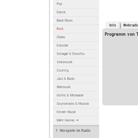
Pop
Dance
Black Music
Info
Webradi
Rock
Programm von T
Oldies
Künstler
Schlager & Discofox
Volksmusik
Country
Jazz & Blues
Weltmusik
Gothic & Mittelalter
Soundtracks & Musical
Kinder-Musik
Mehr Genres
Hörspiele im Radio