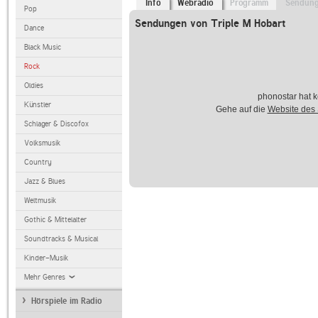
Info
Webradio
Programm
Sendun
Pop
Sendungen von Triple M Hobart
Dance
Black Music
Rock
Oldies
phonostar hat k
Künstler
Gehe auf die
Website des
Schlager & Discofox
Volksmusik
Country
Jazz & Blues
Weltmusik
Gothic & Mittelalter
Soundtracks & Musical
Kinder-Musik
Mehr Genres
Hörspiele im Radio