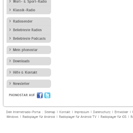
Wort- & Sport-Radio
Klassik-Radio
Radiosender
Beliebteste Radios
Beliebteste Podcasts
Mein phonostar
Downloads
Hilfe & Kontakt
Newsletter
PHONOSTAR AUF
Dein Internetradio-Portal :
Sitemap
|
Kontakt
|
Impressum
|
Datenschutz
|
Entwickler
|
Windows
|
Radioplayer für Android
|
Radioplayer für Android TV
|
Radioplayer für iOS
|
R