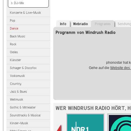
DJ-Mix
Konzerte & Live-Musik
Pop
Info
Webradio
Programm
Sendun
Dance
Programm von Windrush Radio
Black Music
Rock
Oldies
Künstler
phonostar hat k
Gehe auf die
Website des
Schlager & Discofox
Volksmusik
Country
Jazz & Blues
Weltmusik
WER WINDRUSH RADIO HÖRT, 
Gothic & Mittelalter
Soundtracks & Musical
Kinder-Musik