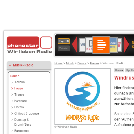
Deutschlandfunk
BR-
ANTENNE
WDR
Deutschlandfunk
80er
SWR3
NDR
WDR
SWR
Top 10
D
Kultur
KLASSIK
BAYERN
4
90er
2
2
Kultur
K
Zuletzt
OLDIE
ANTENNE
Home
>
Musik
>
Dance
>
House
> Windrush Radio
Musik-Radio
House
Hip-H
Dance
Windrus
Techno
Hier findes
House
du nach Uhr
Trance
auswählen. 
Hardcore
zur Aufnah
Electro
Chillout & Lounge
Sollte eine
den 'Aufneh
Dubstep &
Drum'n'Bass
Aufnahme p
© Windrush Radio
Eurodance