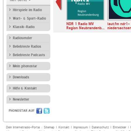
Mehr Genres
Hörspiele im Radio
Wort- & Sport-Radio
TL
Bayern 1
NDR 1 Radio MV
laut.fm ndr1-
Klassik-Radio
Region Neubrandenb…
niedersachse
Radiosender
Beliebteste Radios
Beliebteste Podcasts
Mein phonostar
Downloads
Hilfe & Kontakt
Newsletter
PHONOSTAR AUF
Dein Internetradio-Portal :
Sitemap
|
Kontakt
|
Impressum
|
Datenschutz
|
Entwickler
|