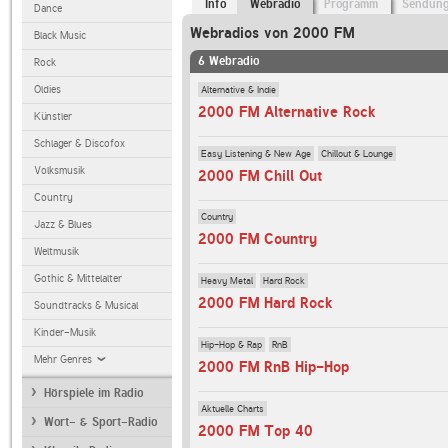
Info
Webradio
Programm
Sendun
Dance
Webradios von 2000 FM
Black Music
6 Webradio
Rock
Alternative & Indie
Oldies
2000 FM Alternative Rock
Künstler
Schlager & Discofox
Easy Listening & New Age
Chillout & Lounge
Volksmusik
2000 FM Chill Out
Country
Country
Jazz & Blues
2000 FM Country
Weltmusik
Gothic & Mittelalter
Heavy Metal
Hard Rock
2000 FM Hard Rock
Soundtracks & Musical
Kinder-Musik
Hip-Hop & Rap
RnB
Mehr Genres
2000 FM RnB Hip-Hop
Hörspiele im Radio
Aktuelle Charts
Wort- & Sport-Radio
2000 FM Top 40