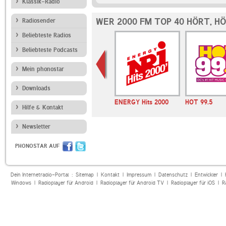
Klassik-Radio
WER 2000 FM TOP 40 HÖRT, H
Radiosender
Beliebteste Radios
Beliebteste Podcasts
Mein phonostar
Downloads
adio Chill
L1 Radio
ENERGY Hits 2000
HOT 99.5
Hilfe & Kontakt
Newsletter
PHONOSTAR AUF
Dein Internetradio-Portal :
Sitemap
|
Kontakt
|
Impressum
|
Datenschutz
|
Entwickler
|
Windows
|
Radioplayer für Android
|
Radioplayer für Android TV
|
Radioplayer für iOS
|
R