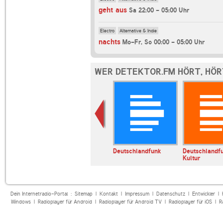
geht aus
Sa 22:00 - 05:00 Uhr
Electro
Alternative & Indie
nachts
Mo-Fr, So 00:00 - 05:00 Uhr
WER DETEKTOR.FM HÖRT, HÖ
1LIVE
Deutschlandfunk
Deutschlandf
Kultur
Dein Internetradio-Portal :
Sitemap
|
Kontakt
|
Impressum
|
Datenschutz
|
Entwickler
|
Windows
|
Radioplayer für Android
|
Radioplayer für Android TV
|
Radioplayer für iOS
|
R