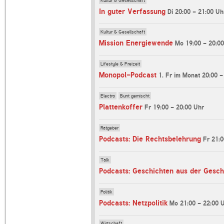
In guter Verfassung
Di 20:00 - 21:00 Uh
Kultur & Gesellschaft
Mission Energiewende
Mo 19:00 - 20:0
Lifestyle & Freizeit
Monopol-Podcast
1. Fr im Monat 20:00 -
Electro
Bunt gemischt
Plattenkoffer
Fr 19:00 - 20:00 Uhr
Ratgeber
Podcasts: Die Rechtsbelehrung
Fr 21:0
Talk
Podcasts: Geschichten aus der Gesch
Politik
Podcasts: Netzpolitik
Mo 21:00 - 22:00 
Wirtschaft