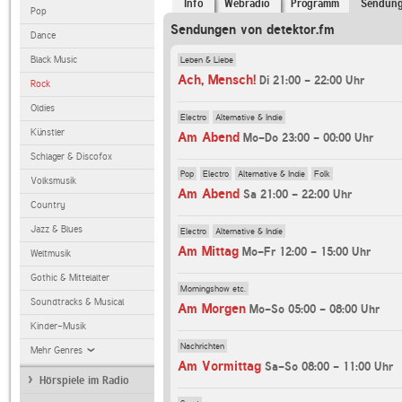
Info
Webradio
Programm
Sendun
Pop
Sendungen von detektor.fm
Dance
Leben & Liebe
Black Music
Ach, Mensch!
Di 21:00 - 22:00 Uhr
Rock
Oldies
Electro
Alternative & Indie
Künstler
Am Abend
Mo-Do 23:00 - 00:00 Uhr
Schlager & Discofox
Pop
Electro
Alternative & Indie
Folk
Volksmusik
Am Abend
Sa 21:00 - 22:00 Uhr
Country
Jazz & Blues
Electro
Alternative & Indie
Am Mittag
Mo-Fr 12:00 - 15:00 Uhr
Weltmusik
Gothic & Mittelalter
Morningshow etc.
Soundtracks & Musical
Am Morgen
Mo-So 05:00 - 08:00 Uhr
Kinder-Musik
Nachrichten
Mehr Genres
Am Vormittag
Sa-So 08:00 - 11:00 Uhr
Hörspiele im Radio