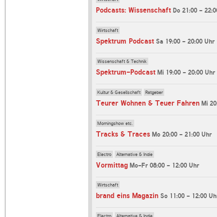
Podcasts: Wissenschaft
Do 21:00 - 22:0
Wirtschaft
Spektrum Podcast
Sa 19:00 - 20:00 Uhr
Wissenschaft & Technik
Spektrum-Podcast
Mi 19:00 - 20:00 Uhr
Kultur & Gesellschaft
Ratgeber
Teurer Wohnen & Teuer Fahren
Mi 20
Morningshow etc.
Tracks & Traces
Mo 20:00 - 21:00 Uhr
Electro
Alternative & Indie
Vormittag
Mo-Fr 08:00 - 12:00 Uhr
Wirtschaft
brand eins Magazin
So 11:00 - 12:00 Uh
Electro
Alternative & Indie