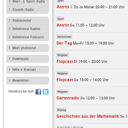
Sport
Wort- & Sport-Radio
Antritt
1. Do im Monat 20:00 - 21:00 Uhr
Klassik-Radio
Sport
Radiosender
Antritt
Sa 11:00 - 12:00 Uhr
Beliebteste Radios
Nachrichten
Beliebteste Podcasts
Der Tag
Mo-Fr 15:00 - 19:00 Uhr
Mein phonostar
Ratgeber
Downloads
Flopcast
Di 19:00 - 20:00 Uhr
Hilfe & Kontakt
Ratgeber
Flopcast
Sa 13:00 - 14:00 Uhr
Newsletter
Ratgeber
PHONOSTAR AUF
Gartenradio
So 12:00 - 13:00 Uhr
Bildung
Geschichten aus der Mathematik
So 1
Kultur & Gesellschaft