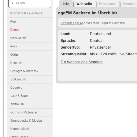
DJ-Mix
Info
Webradio
Programm
Sendun
egoFM Sachsen im Überblick
Konzerte & Live-Musik
Pop
Sender: egoFM
> Webradio: egoFM Sachsen
Dance
Land
Deutschland
Black Music
Sprache
Deutsch
Rock
Sendertyp
Privatsender
Streamqualität
bis zu 128 kbit/s Live-Strea
Oldies
Zur Website des Senders
Künstler
Schlager & Discofox
Volksmusik
Country
Jazz & Blues
Weltmusik
Gothic & Mittelalter
Soundtracks & Musical
Kinder-Musik