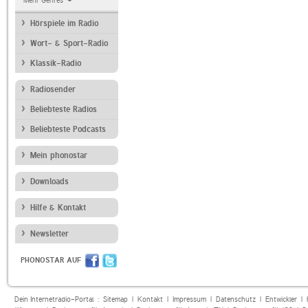
Mehr Genres
Hörspiele im Radio
Wort- & Sport-Radio
Klassik-Radio
Radiosender
Beliebteste Radios
Beliebteste Podcasts
Mein phonostar
Downloads
Hilfe & Kontakt
Newsletter
PHONOSTAR AUF
Dein Internetradio-Portal :
Sitemap
|
Kontakt
|
Impressum
|
Datenschutz
|
Entwickler
|