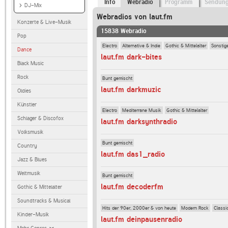
Info
Webradio
Programm
Sendun
DJ-Mix
Webradios von laut.fm
Konzerte & Live-Musik
15838 Webradio
Pop
Electro
Alternative & Indie
Gothic & Mittelalter
Sonstig
Dance
laut.fm dark-bites
Black Music
Rock
Bunt gemischt
laut.fm darkmuzic
Oldies
Künstler
Electro
Mediterrane Musik
Gothic & Mittelalter
Schlager & Discofox
laut.fm darksynthradio
Volksmusik
Bunt gemischt
Country
laut.fm das1_radio
Jazz & Blues
Weltmusik
Bunt gemischt
laut.fm decoderfm
Gothic & Mittelalter
Soundtracks & Musical
Hits der 90er, 2000er & von heute
Modern Rock
Classi
Kinder-Musik
laut.fm deinpausenradio