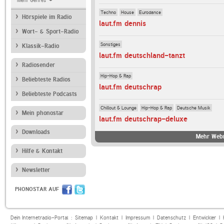
Mehr Genres
Techno
House
Eurodance
Hörspiele im Radio
laut.fm dennis
Wort- & Sport-Radio
Sonstiges
Klassik-Radio
laut.fm deutschland-tanzt
Radiosender
Hip-Hop & Rap
Beliebteste Radios
laut.fm deutschrap
Beliebteste Podcasts
Chillout & Lounge
Hip-Hop & Rap
Deutsche Musik
Mein phonostar
laut.fm deutschrap-deluxe
Downloads
Mehr Webr
Hilfe & Kontakt
Newsletter
PHONOSTAR AUF
Dein Internetradio-Portal :
Sitemap
|
Kontakt
|
Impressum
|
Datenschutz
|
Entwickler
|