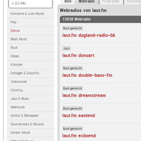
Info
Webradio
Programm
Sendun
DJ-Mix
Webradios von laut.fm
Konzerte & Live-Musik
15838 Webradio
Pop
Bunt gemischt
Dance
laut.fm dogland-radio-bk
Black Music
Rock
Jazz
laut.fm donsart
Oldies
Künstler
Bunt gemischt
Schlager & Discofox
laut.fm double-bass-fm
Volksmusik
Bunt gemischt
Country
laut.fm dreamstream
Jazz & Blues
Weltmusik
Bunt gemischt
laut.fm eastend
Gothic & Mittelalter
Soundtracks & Musical
Bunt gemischt
Kinder-Musik
laut.fm ecbsend