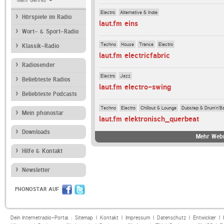
Mehr Genres
Electro
Alternative & Indie
Hörspiele im Radio
laut.fm eins
Wort- & Sport-Radio
Techno
House
Trance
Electro
Klassik-Radio
laut.fm electricfabric
Radiosender
Electro
Jazz
Beliebteste Radios
laut.fm electro-swing
Beliebteste Podcasts
Techno
Electro
Chillout & Lounge
Dubstep & Drum'n'B
Mein phonostar
laut.fm elektronisch_querbeat
Downloads
Mehr Webr
Hilfe & Kontakt
Newsletter
PHONOSTAR AUF
Dein Internetradio-Portal :
Sitemap
|
Kontakt
|
Impressum
|
Datenschutz
|
Entwickler
|