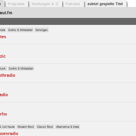
o
Programm
Sendungen A-Z
Podcasts
zuletzt gespielte Titel
aut.fm
Indie
Gothic & Mittelalter
Sonstiges
tes
zic
Musik
Gothic & Mittelalter
nthradio
adio
erfm
& von heute
Modern Rock
Classic Rock
Alternative & Indie
usenradio