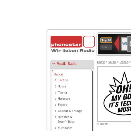
S
WDR
Top 10
Ku
2
Zuletzt
Home
>
Musik
>
Dance
Musik-Radio
Dance
Techno
House
Trance
Hardcore
Electro
Chillout & Lounge
Dubstep &
Drum'n'Bass
© laut.fm
Eurodance