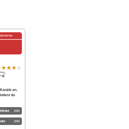
istrieren
Kanäle an.
findest du
nhören
men