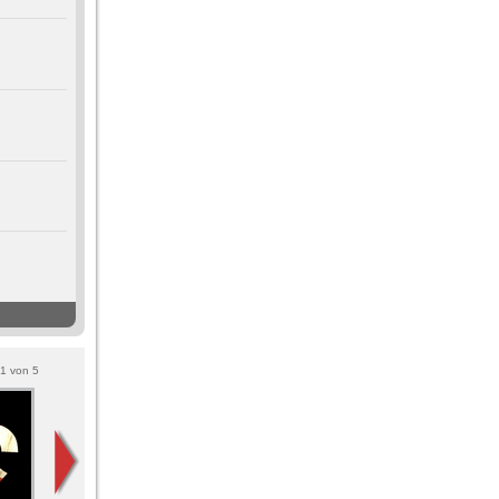
1
von
5