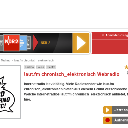
Anmelden / Reg
NDR
WR
Deutschlandfunk
SWR3
WDR
BR-
Deutschlandfunk
ANTENNE
80er
2
NDR 2
ltur
4
KLASSIK
Kultur
BAYERN
90er
OLDIE
ANTENNE
>
Techno
> laut.fm chronisch_elektronisch
Techno
House
Electro
laut.fm chronisch_elektronisch Webradio
Internetradio ist vielfältig. Viele Radiosender wie laut.fm
chronisch_elektronisch bieten aus diesem Grund verschiedene 
Welche Internetradios laut.fm chronisch_elektronisch anbietet, 
hier.
Jetzt a
Aufneh