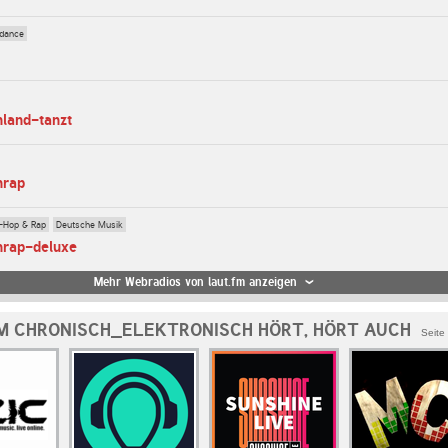
dance
hland-tanzt
hrap
-Hop & Rap
Deutsche Musik
hrap-deluxe
Mehr Webradios von laut.fm anzeigen
M CHRONISCH_ELEKTRONISCH HÖRT, HÖRT AUCH
Seite