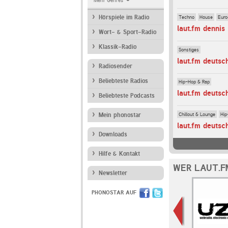
Mehr Genres
Techno
House
Euro
Hörspiele im Radio
laut.fm dennis
Wort- & Sport-Radio
Klassik-Radio
Sonstiges
laut.fm deutsc
Radiosender
Beliebteste Radios
Hip-Hop & Rap
laut.fm deutsc
Beliebteste Podcasts
Chillout & Lounge
Hip
Mein phonostar
laut.fm deutsc
Downloads
Hilfe & Kontakt
WER LAUT.F
Newsletter
PHONOSTAR AUF