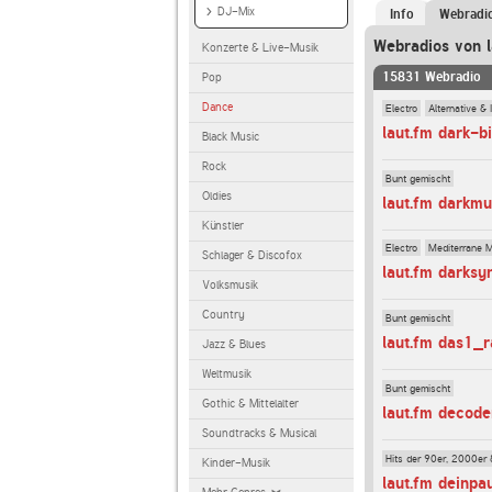
DJ-Mix
Info
Webradi
Webradios von l
Konzerte & Live-Musik
15831 Webradio
Pop
Dance
Electro
Alternative & 
laut.fm dark-bi
Black Music
Rock
Bunt gemischt
Oldies
laut.fm darkmu
Künstler
Electro
Mediterrane 
Schlager & Discofox
laut.fm darksy
Volksmusik
Country
Bunt gemischt
laut.fm das1_r
Jazz & Blues
Weltmusik
Bunt gemischt
Gothic & Mittelalter
laut.fm decod
Soundtracks & Musical
Hits der 90er, 2000er 
Kinder-Musik
laut.fm deinpa