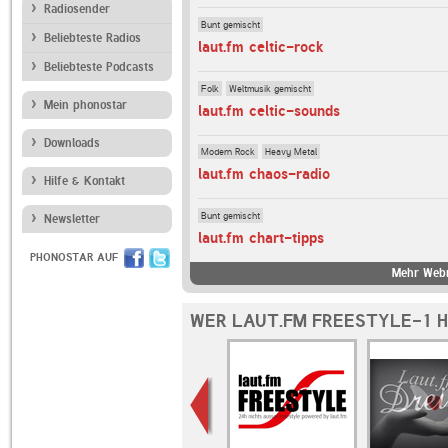
Radiosender
Bunt gemischt
Beliebteste Radios
laut.fm celtic-rock
Beliebteste Podcasts
Folk
Weltmusik gemischt
Mein phonostar
laut.fm celtic-sounds
Downloads
Modern Rock
Heavy Metal
laut.fm chaos-radio
Hilfe & Kontakt
Bunt gemischt
Newsletter
laut.fm chart-tipps
PHONOSTAR AUF
Mehr Webr
WER LAUT.FM FREESTYLE-1 H