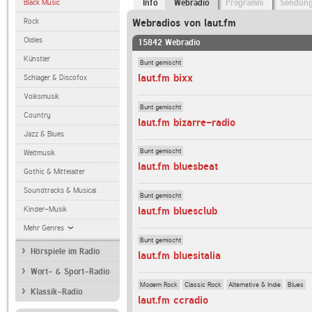
Black Music
Info
Webradio
Programm
Sendun
Rock
Webradios von laut.fm
Oldies
15842 Webradio
Künstler
Bunt gemischt
laut.fm bixx
Schlager & Discofox
Volksmusik
Bunt gemischt
Country
laut.fm bizarre-radio
Jazz & Blues
Bunt gemischt
Weltmusik
laut.fm bluesbeat
Gothic & Mittelalter
Soundtracks & Musical
Bunt gemischt
Kinder-Musik
laut.fm bluesclub
Mehr Genres
Bunt gemischt
Hörspiele im Radio
laut.fm bluesitalia
Wort- & Sport-Radio
Modern Rock
Classic Rock
Alternative & Indie
Blues
Klassik-Radio
laut.fm ccradio