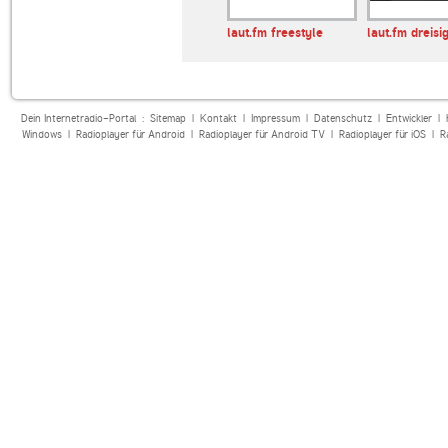
House Radio
Hirschmilch Radio
laut.fm freestyle
laut.fm dreisi
Progressive
Dein Internetradio-Portal :
Sitemap
|
Kontakt
|
Impressum
|
Datenschutz
|
Entwickler
|
Windows
|
Radioplayer für Android
|
Radioplayer für Android TV
|
Radioplayer für iOS
|
R