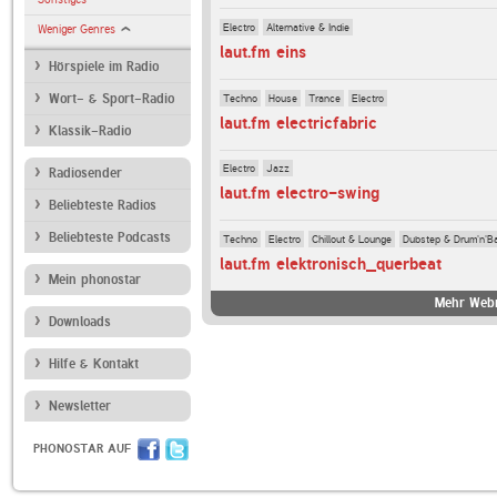
Electro
Alternative & Indie
Weniger Genres
laut.fm eins
Hörspiele im Radio
Techno
House
Trance
Electro
Wort- & Sport-Radio
laut.fm electricfabric
Klassik-Radio
Electro
Jazz
Radiosender
laut.fm electro-swing
Beliebteste Radios
Beliebteste Podcasts
Techno
Electro
Chillout & Lounge
Dubstep & Drum'n'B
laut.fm elektronisch_querbeat
Mein phonostar
Mehr Webr
Downloads
Hilfe & Kontakt
Newsletter
PHONOSTAR AUF