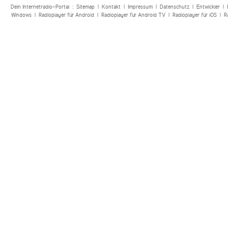
Dein Internetradio-Portal :
Sitemap
|
Kontakt
|
Impressum
|
Datenschutz
|
Entwickler
|
Windows
|
Radioplayer für Android
|
Radioplayer für Android TV
|
Radioplayer für iOS
|
R