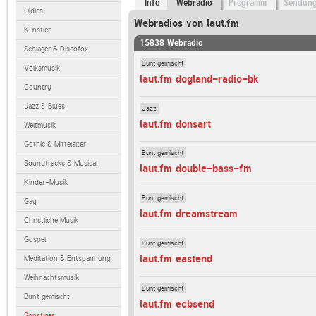
Info
Webradio
Programm
Sendun
Oldies
Webradios von laut.fm
Künstler
15838 Webradio
Schlager & Discofox
Bunt gemischt
Volksmusik
laut.fm dogland-radio-bk
Country
Jazz & Blues
Jazz
laut.fm donsart
Weltmusik
Gothic & Mittelalter
Bunt gemischt
Soundtracks & Musical
laut.fm double-bass-fm
Kinder-Musik
Bunt gemischt
Gay
laut.fm dreamstream
Christliche Musik
Gospel
Bunt gemischt
laut.fm eastend
Meditation & Entspannung
Weihnachtsmusik
Bunt gemischt
Bunt gemischt
laut.fm ecbsend
Sonstiges