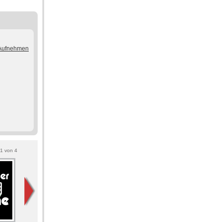
/Aufnehmen
1
von
4