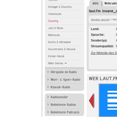
Info
Webradi
Schlager & Discofox
laut.fm insane_
Volksmusik
Sender: laut.fm
> Web
Country
Jazz & Blues
Land
Sprache
Weltmusik
Sendertyp
Gothic & Mittelalter
Streamqualität
Soundtracks & Musical
Zur Website des 
Kinder-Musik
Mehr Genres
Hörspiele im Radio
WER LAUT.F
Wort- & Sport-Radio
Klassik-Radio
Radiosender
Beliebteste Radios
Beliebteste Podcasts