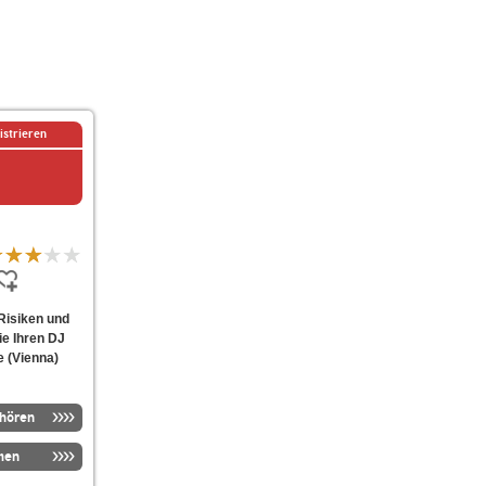
istrieren
Risiken und
e Ihren DJ
 (Vienna)
nhören
men