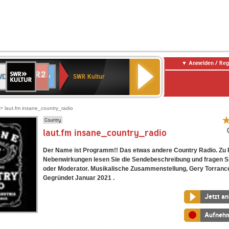
Anmelden / Reg
SWR
DR
NDR
ENNE
80er
SWR3
WDR
BR-
Deutschlandfunk
Deutschlandfunk
Kultur
SWR Kultur
2
ERN
90er
4
KLASSIK
Kultur
OLDIE
ANTENNE
> laut.fm insane_country_radio
Country
laut.fm insane_country_radio
Der Name ist Programm!! Das etwas andere Country Radio. Zu 
Nebenwirkungen lesen Sie die Sendebeschreibung und fragen Si
oder Moderator. Musikalische Zusammenstellung, Gery Torrance
Gegründet Januar 2021 .
Jetzt a
Aufneh