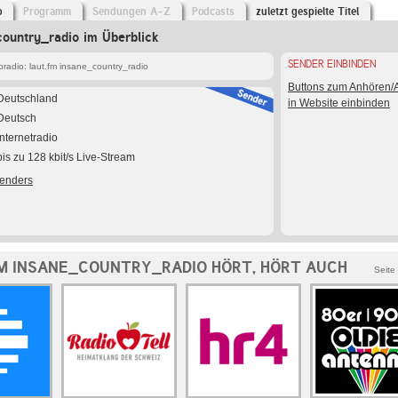
o
Programm
Sendungen A-Z
Podcasts
zuletzt gespielte Titel
country_radio im Überblick
SENDER EINBINDEN
radio: laut.fm insane_country_radio
Buttons zum Anhören
Deutschland
in Website einbinden
Deutsch
Internetradio
bis zu 128 kbit/s Live-Stream
Senders
M INSANE_COUNTRY_RADIO HÖRT, HÖRT AUCH
Seite