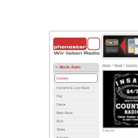
W
ANT
Top 10
2
BAY
Zuletzt
Home
>
Musik
>
Country
Musik-Radio
Country
Konzerte & Live-Musik
Pop
Dance
Black Music
Rock
Oldies
© laut.fm
Künstler