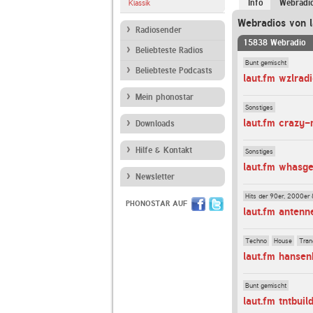
Info
Webradi
Klassik
Webradios von l
Radiosender
15838 Webradio
Beliebteste Radios
Bunt gemischt
Beliebteste Podcasts
laut.fm wzlrad
Mein phonostar
Sonstiges
laut.fm crazy
Downloads
Hilfe & Kontakt
Sonstiges
laut.fm whasg
Newsletter
Hits der 90er, 2000er 
PHONOSTAR AUF
laut.fm antenn
Techno
House
Tran
laut.fm hansen
Bunt gemischt
laut.fm tntbuil