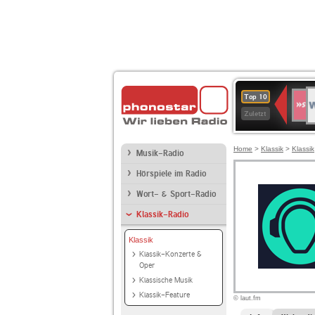
W
SWR
Top 10
4
Zuletzt
Home
>
Klassik
>
Klassik
Musik-Radio
Hörspiele im Radio
Wort- & Sport-Radio
Klassik-Radio
Klassik
Klassik-Konzerte &
Oper
Klassische Musik
Klassik-Feature
© laut.fm