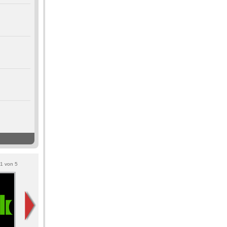
1
von
5