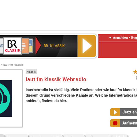
Anmelden / Reg
BR-
DR
Deutschlandfunk
3
Deutschlandfunk
80er
NDR
ANTENNE
SWR
KLASSIK
BR-KLASSIK
Kultur
90er
2
BAYERN
Kultur
OLDIE
ANTENNE
> laut.fm klassik
Klassik
laut.fm klassik Webradio
Internetradio ist vielfältig. Viele Radiosender wie laut.fm klassik
diesem Grund verschiedene Kanäle an. Welche Internetradios la
anbietet, findest du hier.
Jetzt a
Aufneh