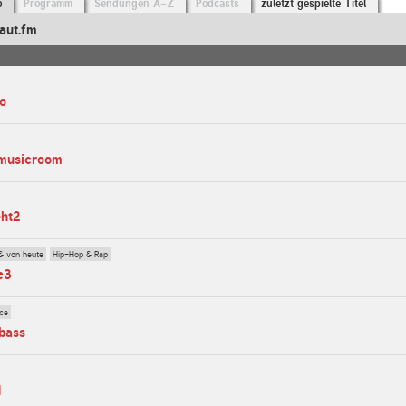
o
Programm
Sendungen A-Z
Podcasts
zuletzt gespielte Titel
aut.fm
io
-musicroom
eht2
& von heute
Hip-Hop & Rap
e3
ce
bass
d