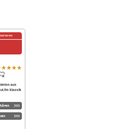
istrieren
 bieten aus
ut.fm klassik
nhören
men