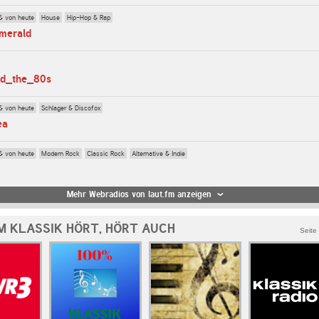
& von heute
House
Hip-Hop & Rap
emerald
ved_the_80s
& von heute
Schlager & Discofox
ea
& von heute
Modern Rock
Classic Rock
Alternative & Indie
Mehr Webradios von laut.fm anzeigen
M KLASSIK HÖRT, HÖRT AUCH
Seite