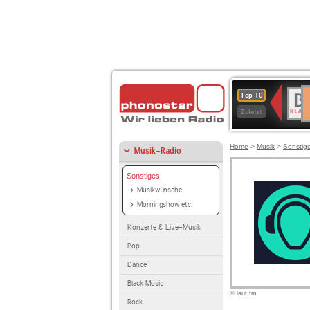
D
BR-
Top 10
Ku
KLAS
Zuletzt
Home
>
Musik
>
Sonstig
Musik-Radio
Sonstiges
Musikwünsche
Morningshow etc.
Konzerte & Live-Musik
Pop
Dance
Black Music
© laut.fm
Rock