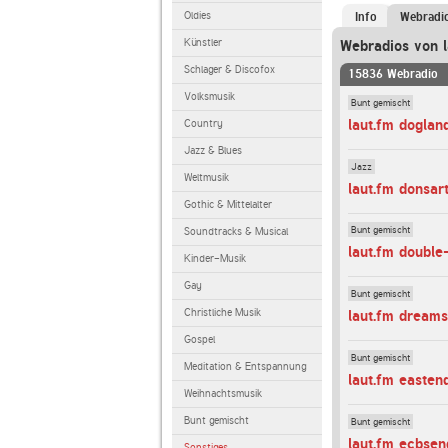
Oldies
Info
Webradi
Künstler
Webradios von l
Schlager & Discofox
15836 Webradio
Volksmusik
Bunt gemischt
laut.fm doglan
Country
Jazz & Blues
Jazz
Weltmusik
laut.fm donsar
Gothic & Mittelalter
Bunt gemischt
Soundtracks & Musical
laut.fm doubl
Kinder-Musik
Gay
Bunt gemischt
Christliche Musik
laut.fm dream
Gospel
Bunt gemischt
Meditation & Entspannung
laut.fm easten
Weihnachtsmusik
Bunt gemischt
Bunt gemischt
laut.fm ecbsen
Sonstiges