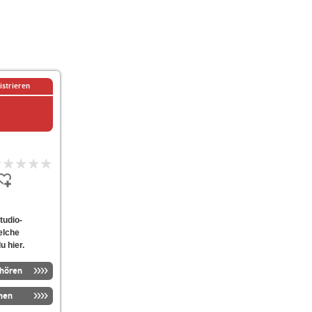
istrieren
tudio-
elche
u hier.
nhören
men