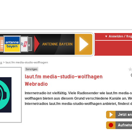
Anmelden / Reg
ANTENNE
eutschlandfunk
WDR
Deutschlandfunk
80er
SWR3
WDR
NDR
SWR
BAYERN
ANTENNE BAYERN
ltur
2
SIK
90er
4
2
Kultur
OLDIE
ANTENNE
es
> laut.fm media-studio-wolfhagen
Sonstiges
laut.fm media-studio-wolfhagen
Webradio
Internetradio ist vielfältig. Viele Radiosender wie laut.fm media-s
wolfhagen bieten aus diesem Grund verschiedene Kanäle an. W
Internetradios laut.fm media-studio-wolfhagen anbietet, findest d
Jetzt a
Aufneh