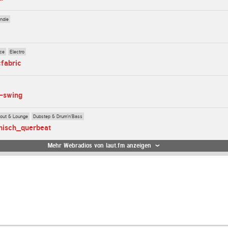
Indie
ce
Electro
cfabric
o-swing
lout & Lounge
Dubstep & Drum'n'Bass
onisch_querbeat
Mehr Webradios von laut.fm anzeigen