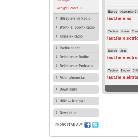
Weniger Genres
Electro
Alternative & 
laut.fm eins
Hörspiele im Radio
Wort- & Sport-Radio
Techno
House
Tran
Klassik-Radio
laut.fm electri
Radiosender
Electro
Jazz
Beliebteste Radios
laut.fm electr
Beliebteste Podcasts
Techno
Electro
Chil
laut.fm elektr
Mein phonostar
Downloads
Hilfe & Kontakt
Newsletter
PHONOSTAR AUF