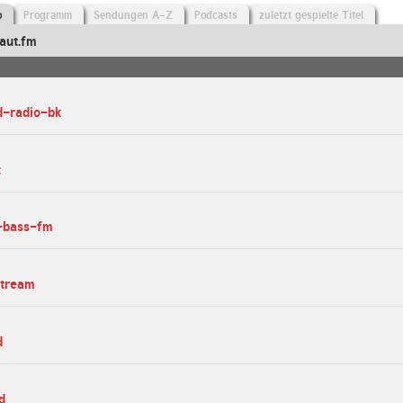
o
Programm
Sendungen A-Z
Podcasts
zuletzt gespielte Titel
aut.fm
d-radio-bk
t
e-bass-fm
stream
d
d