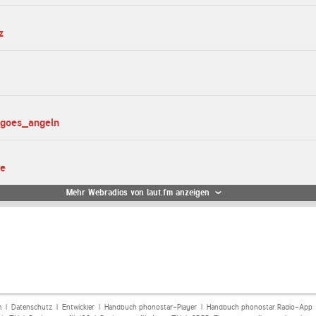
z
_goes_angeln
te
Mehr Webradios von laut.fm anzeigen
m
|
Datenschutz
|
Entwickler
|
Handbuch phonostar-Player
|
Handbuch phonostar Radio-App