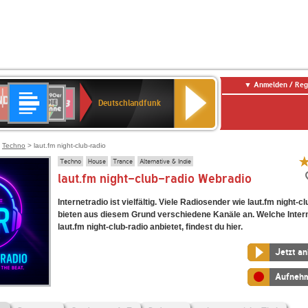
Anmelden / Reg
Deutschlandfunk
DR
80er
SWR3
Deutschlandfunk
90er
r
OLDIE
ANTENNE
>
Techno
> laut.fm night-club-radio
Techno
House
Trance
Alternative & Indie
laut.fm night-club-radio Webradio
Internetradio ist vielfältig. Viele Radiosender wie laut.fm night-c
bieten aus diesem Grund verschiedene Kanäle an. Welche Inter
laut.fm night-club-radio anbietet, findest du hier.
Jetzt a
Aufneh