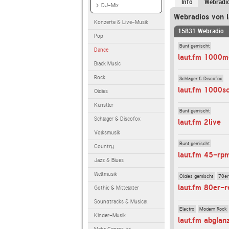
Info
Webradi
DJ-Mix
Webradios von l
Konzerte & Live-Musik
15831 Webradio
Pop
Bunt gemischt
Dance
laut.fm 1000m
Black Music
Rock
Schlager & Discofox
laut.fm 1000s
Oldies
Künstler
Bunt gemischt
Schlager & Discofox
laut.fm 2live
Volksmusik
Bunt gemischt
Country
laut.fm 45-rp
Jazz & Blues
Weltmusik
Oldies gemischt
70er
laut.fm 80er-r
Gothic & Mittelalter
Soundtracks & Musical
Electro
Modern Rock
Kinder-Musik
laut.fm abglan