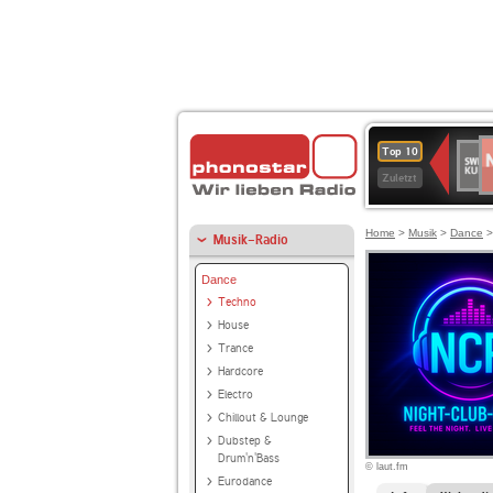
N
SWR
Top 10
2
Kultu
Zuletzt
Home
>
Musik
>
Dance
Musik-Radio
Dance
Techno
House
Trance
Hardcore
Electro
Chillout & Lounge
Dubstep &
Drum'n'Bass
© laut.fm
Eurodance