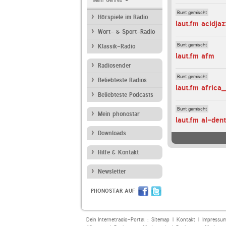
Mehr Genres
Bunt gemischt
Hörspiele im Radio
laut.fm acidjaz
Wort- & Sport-Radio
Bunt gemischt
Klassik-Radio
laut.fm afm
Radiosender
Bunt gemischt
Beliebteste Radios
laut.fm africa
Beliebteste Podcasts
Bunt gemischt
Mein phonostar
laut.fm al-den
Downloads
Hilfe & Kontakt
Newsletter
PHONOSTAR AUF
Dein Internetradio-Portal :
Sitemap
|
Kontakt
|
Impressu