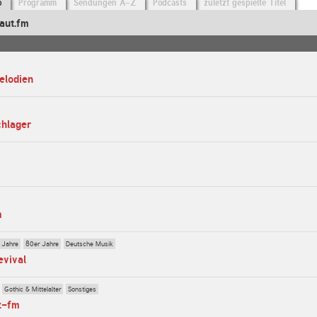
o
Programm
Sendungen A-Z
Podcasts
zuletzt gespielte Titel
aut.fm
elodien
chlager
m
 Jahre
80er Jahre
Deutsche Musik
evival
Gothic & Mittelalter
Sonstiges
z-fm