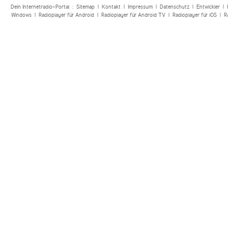
Dein Internetradio-Portal :
Sitemap
|
Kontakt
|
Impressum
|
Datenschutz
|
Entwickler
|
Windows
|
Radioplayer für Android
|
Radioplayer für Android TV
|
Radioplayer für iOS
|
R