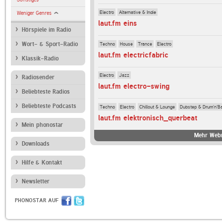
Electro
Alternative & Indie
Weniger Genres
laut.fm eins
Hörspiele im Radio
Techno
House
Trance
Electro
Wort- & Sport-Radio
laut.fm electricfabric
Klassik-Radio
Electro
Jazz
Radiosender
laut.fm electro-swing
Beliebteste Radios
Beliebteste Podcasts
Techno
Electro
Chillout & Lounge
Dubstep & Drum'n'B
laut.fm elektronisch_querbeat
Mein phonostar
Mehr Webr
Downloads
Hilfe & Kontakt
Newsletter
PHONOSTAR AUF