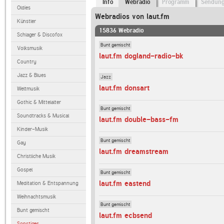
Info
Webradio
Programm
Sendun
Oldies
Webradios von laut.fm
Künstler
15836 Webradio
Schlager & Discofox
Bunt gemischt
Volksmusik
laut.fm dogland-radio-bk
Country
Jazz & Blues
Jazz
laut.fm donsart
Weltmusik
Gothic & Mittelalter
Bunt gemischt
Soundtracks & Musical
laut.fm double-bass-fm
Kinder-Musik
Bunt gemischt
Gay
laut.fm dreamstream
Christliche Musik
Gospel
Bunt gemischt
laut.fm eastend
Meditation & Entspannung
Weihnachtsmusik
Bunt gemischt
Bunt gemischt
laut.fm ecbsend
Sonstiges