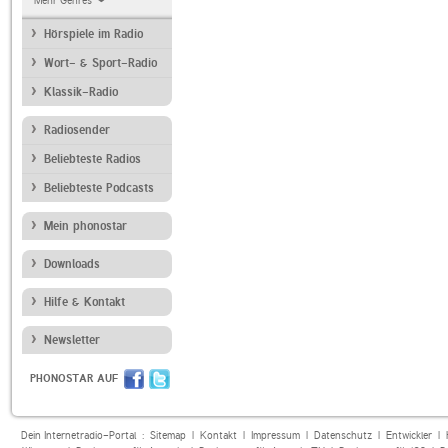
Mehr Genres
Hörspiele im Radio
Wort- & Sport-Radio
Klassik-Radio
Radiosender
Beliebteste Radios
Beliebteste Podcasts
Mein phonostar
Downloads
Hilfe & Kontakt
Newsletter
PHONOSTAR AUF
Dein Internetradio-Portal :
Sitemap
|
Kontakt
|
Impressum
|
Datenschutz
|
Entwickler
|