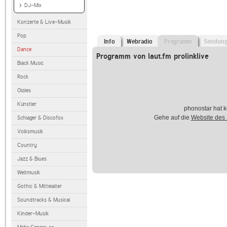
DJ-Mix
Konzerte & Live-Musik
Pop
Info
Webradio
Programm
Sendun
Dance
Programm von laut.fm prolinklive
Black Music
Rock
Oldies
Künstler
phonostar hat k
Gehe auf die
Website des
Schlager & Discofox
Volksmusik
Country
Jazz & Blues
Weltmusik
Gothic & Mittelalter
Soundtracks & Musical
Kinder-Musik