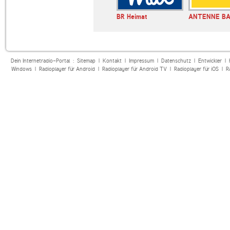
zhlas Dvojka
ORF Radio
BR Heimat
ANTENNE B
Niederösterreich
Dein Internetradio-Portal :
Sitemap
|
Kontakt
|
Impressum
|
Datenschutz
|
Entwickler
|
Windows
|
Radioplayer für Android
|
Radioplayer für Android TV
|
Radioplayer für iOS
|
R