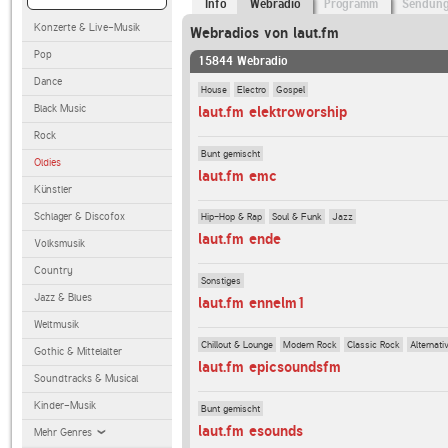
Info
Webradio
Programm
Sendun
Konzerte & Live-Musik
Webradios von laut.fm
Pop
15844 Webradio
Dance
House
Electro
Gospel
Black Music
laut.fm elektroworship
Rock
Bunt gemischt
Oldies
laut.fm emc
Künstler
Schlager & Discofox
Hip-Hop & Rap
Soul & Funk
Jazz
laut.fm ende
Volksmusik
Country
Sonstiges
Jazz & Blues
laut.fm ennelm1
Weltmusik
Chillout & Lounge
Modern Rock
Classic Rock
Alternati
Gothic & Mittelalter
laut.fm epicsoundsfm
Soundtracks & Musical
Kinder-Musik
Bunt gemischt
laut.fm esounds
Mehr Genres