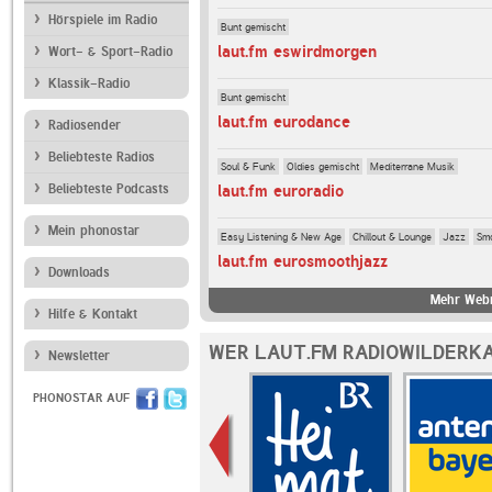
Hörspiele im Radio
Bunt gemischt
laut.fm eswirdmorgen
Wort- & Sport-Radio
Klassik-Radio
Bunt gemischt
laut.fm eurodance
Radiosender
Beliebteste Radios
Soul & Funk
Oldies gemischt
Mediterrane Musik
Beliebteste Podcasts
laut.fm euroradio
Mein phonostar
Easy Listening & New Age
Chillout & Lounge
Jazz
Sm
laut.fm eurosmoothjazz
Downloads
Mehr Webr
Hilfe & Kontakt
WER LAUT.FM RADIOWILDERKA
Newsletter
PHONOSTAR AUF