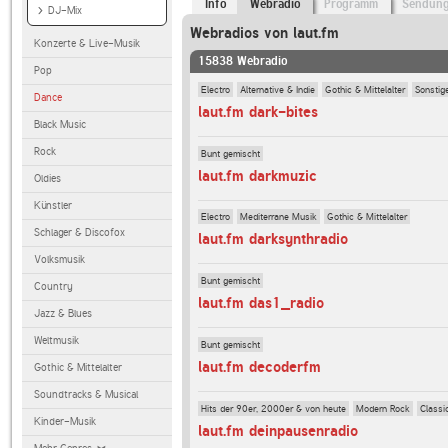
Info
Webradio
Programm
Sendun
DJ-Mix
Webradios von laut.fm
Konzerte & Live-Musik
15838 Webradio
Pop
Electro
Alternative & Indie
Gothic & Mittelalter
Sonstig
Dance
laut.fm dark-bites
Black Music
Rock
Bunt gemischt
laut.fm darkmuzic
Oldies
Künstler
Electro
Mediterrane Musik
Gothic & Mittelalter
Schlager & Discofox
laut.fm darksynthradio
Volksmusik
Bunt gemischt
Country
laut.fm das1_radio
Jazz & Blues
Weltmusik
Bunt gemischt
laut.fm decoderfm
Gothic & Mittelalter
Soundtracks & Musical
Hits der 90er, 2000er & von heute
Modern Rock
Classi
Kinder-Musik
laut.fm deinpausenradio