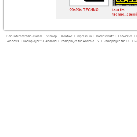
chno Minimal
TechnoBase.FM
90s90s TECHNO
laut.fm
techno_classi
Dein Internetradio-Portal :
Sitemap
|
Kontakt
|
Impressum
|
Datenschutz
|
Entwickler
|
Windows
|
Radioplayer für Android
|
Radioplayer für Android TV
|
Radioplayer für iOS
|
R