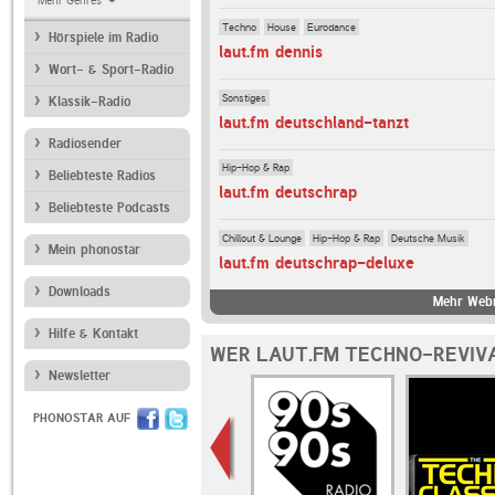
Mehr Genres
Techno
House
Eurodance
Hörspiele im Radio
laut.fm dennis
Wort- & Sport-Radio
Sonstiges
Klassik-Radio
laut.fm deutschland-tanzt
Radiosender
Hip-Hop & Rap
Beliebteste Radios
laut.fm deutschrap
Beliebteste Podcasts
Chillout & Lounge
Hip-Hop & Rap
Deutsche Musik
Mein phonostar
laut.fm deutschrap-deluxe
Downloads
Mehr Webr
Hilfe & Kontakt
WER LAUT.FM TECHNO-REVIVA
Newsletter
PHONOSTAR AUF