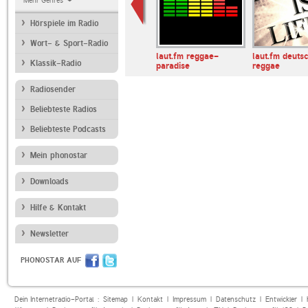
Mehr Genres
Hörspiele im Radio
Wort- & Sport-Radio
ixties Radio
Radio Berg
laut.fm reggae-
laut.fm deuts
Klassik-Radio
paradise
reggae
Radiosender
Beliebteste Radios
Beliebteste Podcasts
Mein phonostar
Downloads
Hilfe & Kontakt
Newsletter
PHONOSTAR AUF
Dein Internetradio-Portal :
Sitemap
|
Kontakt
|
Impressum
|
Datenschutz
|
Entwickler
|