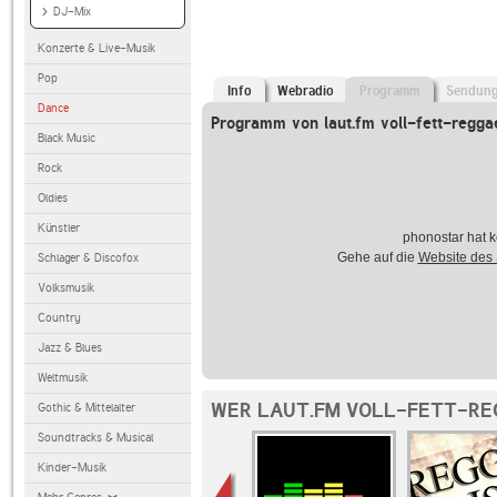
DJ-Mix
Konzerte & Live-Musik
Pop
Info
Webradio
Programm
Sendun
Dance
Programm von laut.fm voll-fett-regga
Black Music
Rock
Oldies
Künstler
phonostar hat k
Gehe auf die
Website des
Schlager & Discofox
Volksmusik
Country
Jazz & Blues
Weltmusik
WER LAUT.FM VOLL-FETT-RE
Gothic & Mittelalter
Soundtracks & Musical
Kinder-Musik