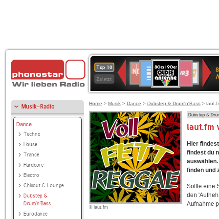
80er
Deutschlandfunk
SWR3
NDR
WDR
SWR
Top 10
8
90er
2
4
Kultur
Zuletzt
OLDIE
ANTENNE
Home
>
Musik
>
Dance
>
Dubstep & Drum'n'Bass
> laut.f
Musik-Radio
Dubstep & Dru
Dance
laut.fm
Techno
Hier findes
House
findest du 
Trance
auswählen. 
Hardcore
finden und 
Electro
Chillout & Lounge
Sollte eine
den 'Aufneh
Dubstep &
Drum'n'Bass
Aufnahme p
© laut.fm
Eurodance