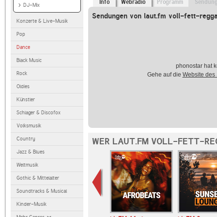
Info
Webradio
Programm
Sendun
DJ-Mix
Sendungen von laut.fm voll-fett-regg
Konzerte & Live-Musik
Pop
Dance
Black Music
phonostar hat k
Rock
Gehe auf die
Website des
Oldies
Künstler
Schlager & Discofox
Volksmusik
Country
WER LAUT.FM VOLL-FETT-RE
Jazz & Blues
Weltmusik
Gothic & Mittelalter
Soundtracks & Musical
Kinder-Musik