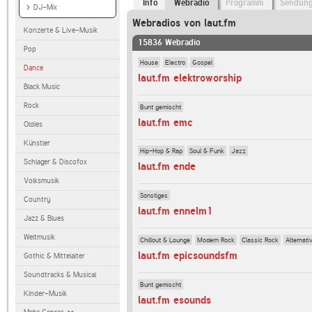
Info
Webradio
Programm
Sendun
DJ-Mix
Webradios von laut.fm
Konzerte & Live-Musik
15836 Webradio
Pop
House
Electro
Gospel
Dance
laut.fm elektroworship
Black Music
Rock
Bunt gemischt
laut.fm emc
Oldies
Künstler
Hip-Hop & Rap
Soul & Funk
Jazz
Schlager & Discofox
laut.fm ende
Volksmusik
Sonstiges
Country
laut.fm ennelm1
Jazz & Blues
Weltmusik
Chillout & Lounge
Modern Rock
Classic Rock
Alternati
laut.fm epicsoundsfm
Gothic & Mittelalter
Soundtracks & Musical
Bunt gemischt
Kinder-Musik
laut.fm esounds