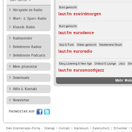
Mehr Genres
Bunt gemischt
Hörspiele im Radio
laut.fm eswirdmorgen
Wort- & Sport-Radio
Bunt gemischt
Klassik-Radio
laut.fm eurodance
Radiosender
Soul & Funk
Oldies gemischt
Mediterrane Musik
Beliebteste Radios
laut.fm euroradio
Beliebteste Podcasts
Easy Listening & New Age
Chillout & Lounge
Jazz
Sm
Mein phonostar
laut.fm eurosmoothjazz
Downloads
Mehr Webr
Hilfe & Kontakt
Newsletter
PHONOSTAR AUF
Dein Internetradio-Portal :
Sitemap
|
Kontakt
|
Impressum
|
Datenschutz
|
Entwickler
|