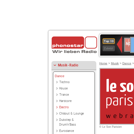
D
NDR
Top 10
2
Zuletzt
Home
>
Musik
>
Dance
Musik-Radio
Dance
Techno
House
Trance
Hardcore
Electro
Chillout & Lounge
Dubstep &
Drum'n'Bass
© Le Son Parisien
Eurodance