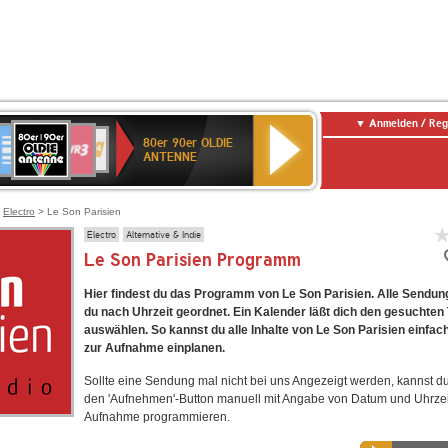
Anmelden / Reg
80er
eutschlandfunk
SWR3
WDR
SWR
80er 90er OLDIE
90er
4
Kultur
ANTENNE
OLDIE
ANTENNE
>
Electro
> Le Son Parisien
Electro
Alternative & Indie
Le Son Parisien Programm
Hier findest du das Programm von Le Son Parisien. Alle Sendun
du nach Uhrzeit geordnet. Ein Kalender läßt dich den gesuchten
auswählen. So kannst du alle Inhalte von Le Son Parisien einfac
zur Aufnahme einplanen.
Sollte eine Sendung mal nicht bei uns Angezeigt werden, kannst d
den 'Aufnehmen'-Button manuell mit Angabe von Datum und Uhrzei
Aufnahme programmieren.