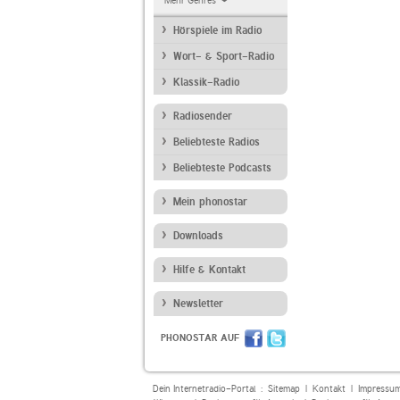
Mehr Genres
Hörspiele im Radio
Wort- & Sport-Radio
Klassik-Radio
Radiosender
Beliebteste Radios
Beliebteste Podcasts
Mein phonostar
Downloads
Hilfe & Kontakt
Newsletter
PHONOSTAR AUF
Dein Internetradio-Portal :
Sitemap
|
Kontakt
|
Impressu