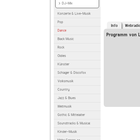
DJ-Mix
Konzerte & Live-Musik
Pop
Info
Webradi
Dance
Programm von L
Black Music
Rock
Oldies
Künstler
Schlager & Discofox
Volksmusik
Country
Jazz & Blues
Weltmusik
Gothic & Mittelalter
Soundtracks & Musical
Kinder-Musik