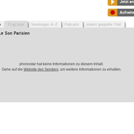
Jetzt a
Aufneh
o
Programm
Sendungen A-Z
Podcasts
zuletzt gespielte Titel
e Son Parisien
phonostar hat keine Informationen zu diesem Inhalt.
Gehe auf die
Website des Senders
, um weitere Informationen zu erhalten.