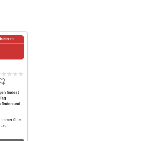
istrieren
gen findest
 Tag
h finden und
u immer über
t zur