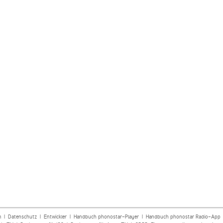
m
|
Datenschutz
|
Entwickler
|
Handbuch phonostar-Player
|
Handbuch phonostar Radio-App