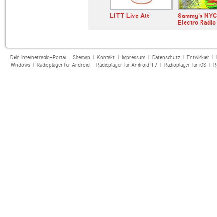
Indie Pop
KPSU
LITT Live Alt
Sammy's NYC 
Electro Radio
Dein Internetradio-Portal :
Sitemap
|
Kontakt
|
Impressum
|
Datenschutz
|
Entwickler
|
Windows
|
Radioplayer für Android
|
Radioplayer für Android TV
|
Radioplayer für iOS
|
R