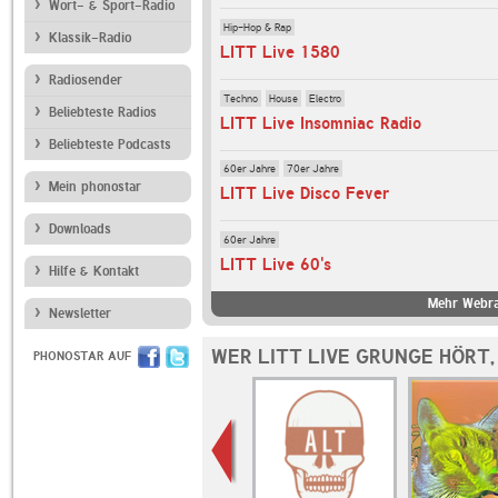
Wort- & Sport-Radio
Hip-Hop & Rap
Klassik-Radio
LITT Live 1580
Radiosender
Techno
House
Electro
Beliebteste Radios
LITT Live Insomniac Radio
Beliebteste Podcasts
60er Jahre
70er Jahre
Mein phonostar
LITT Live Disco Fever
Downloads
60er Jahre
LITT Live 60's
Hilfe & Kontakt
Mehr Webra
Newsletter
WER LITT LIVE GRUNGE HÖRT
PHONOSTAR AUF