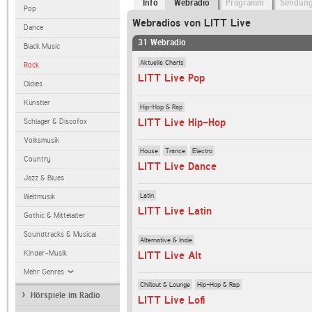
Info
Webradio
Programm
Sendun
Pop
Webradios von LITT Live
Dance
31 Webradio
Black Music
Aktuelle Charts
Rock
LITT Live Pop
Oldies
Künstler
Hip-Hop & Rap
LITT Live Hip-Hop
Schlager & Discofox
Volksmusik
House
Trance
Electro
Country
LITT Live Dance
Jazz & Blues
Latin
Weltmusik
LITT Live Latin
Gothic & Mittelalter
Soundtracks & Musical
Alternative & Indie
Kinder-Musik
LITT Live Alt
Mehr Genres
Chillout & Lounge
Hip-Hop & Rap
Hörspiele im Radio
LITT Live Lofi