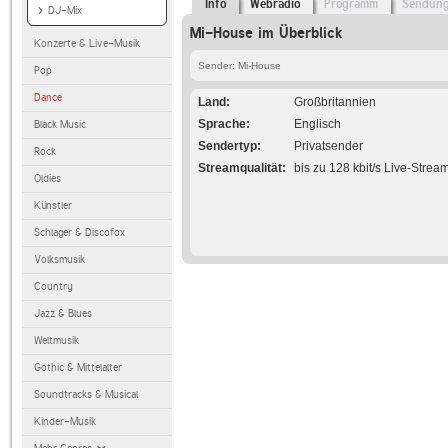
Info
Webradio
Programm
Sendun
DJ-Mix
Mi-House im Überblick
Konzerte & Live-Musik
Sender: Mi-House
Pop
Dance
Land
Großbritannien
Sprache
Englisch
Black Music
Sendertyp
Privatsender
Rock
Streamqualität
bis zu 128 kbit/s Live-Strea
Oldies
Künstler
Schlager & Discofox
Volksmusik
Country
Jazz & Blues
Weltmusik
Gothic & Mittelalter
Soundtracks & Musical
Kinder-Musik