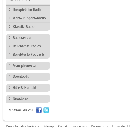
Mehr Genres
Hörspiele im Radio
Wort- & Sport-Radio
Klassik-Radio
Radiosender
Beliebteste Radios
Beliebteste Podcasts
Mein phonostar
Downloads
Hilfe & Kontakt
Newsletter
PHONOSTAR AUF
Dein Internetradio-Portal :
Sitemap
|
Kontakt
|
Impressum
|
Datenschutz
|
Entwickler
|