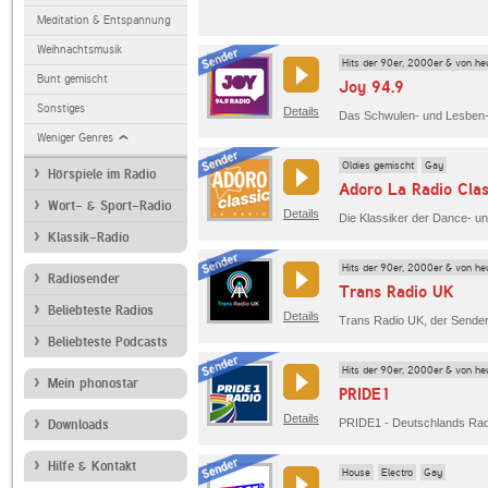
Meditation & Entspannung
Weihnachtsmusik
Hits der 90er, 2000er & von he
Bunt gemischt
Joy 94.9
Sonstiges
Details
Das Schwulen- und Lesben-R
Weniger Genres
Oldies gemischt
Gay
Hörspiele im Radio
Adoro La Radio Clas
Wort- & Sport-Radio
Details
Klassik-Radio
Hits der 90er, 2000er & von he
Radiosender
Trans Radio UK
Beliebteste Radios
Details
Beliebteste Podcasts
Hits der 90er, 2000er & von he
Mein phonostar
PRIDE1
Details
Downloads
Hilfe & Kontakt
House
Electro
Gay