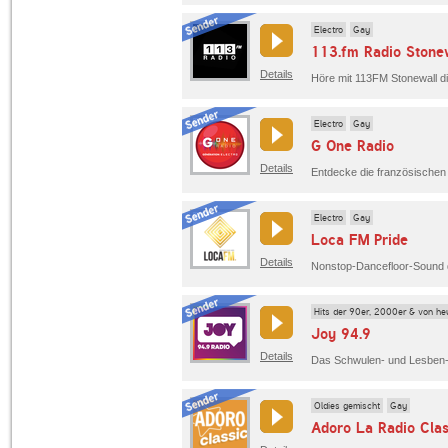
Electro
Gay
113.fm Radio Stone
Details
Electro
Gay
G One Radio
Details
Electro
Gay
Loca FM Pride
Details
Nonstop-Dancefloor-Sound 
Hits der 90er, 2000er & von he
Joy 94.9
Details
Das Schwulen- und Lesben-R
Oldies gemischt
Gay
Adoro La Radio Clas