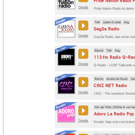
Pride Nation Radio 
Details
Talk
Leben & Liebe
Gay
GaySa Radio
Details
Electro
Talk
Gay
113.fm Radio Q-Rad
Details
Q-Radio - LGBT-Talkradio u
Electro
Asiatische Musik
Ga
CINZ NET Radio
Details
Hits der 90er, 2000er & von he
Adoro La Radio Pop
Details