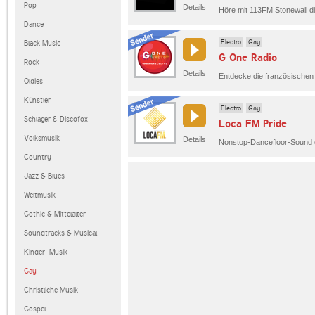
Pop
Details
Dance
Electro
Gay
Black Music
G One Radio
Rock
Details
Oldies
Künstler
Electro
Gay
Schlager & Discofox
Loca FM Pride
Volksmusik
Details
Nonstop-Dancefloor-Sound 
Country
Jazz & Blues
Weltmusik
Gothic & Mittelalter
Soundtracks & Musical
Kinder-Musik
Gay
Christliche Musik
Gospel