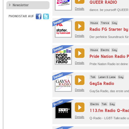
QUEER RADIO
Newsletter
Details
PHONOSTAR AUF
House
Trance
Gay
Radio FG Starter by
Details
Der perfekte Soundtrack fü
House
Electro
Gay
Pride Nation Radio 
Details
Talk
Leben & Liebe
Gay
GaySa Radio
Details
Electro
Talk
Gay
113.fm Radio Q-Rad
Details
Q-Radio - LGBT-Talkradio u