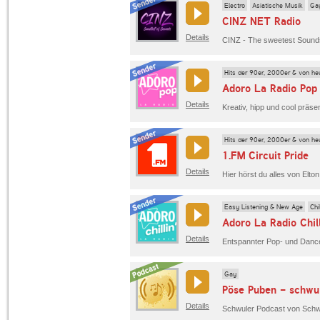
Electro
Asiatische Musik
Ga
CINZ NET Radio
Details
Hits der 90er, 2000er & von he
Adoro La Radio Pop
Details
Hits der 90er, 2000er & von he
1.FM Circuit Pride
Details
Hier hörst du alles von Elto
Easy Listening & New Age
Chi
Adoro La Radio Chill
Details
Gay
Pöse Puben - schwul
Details