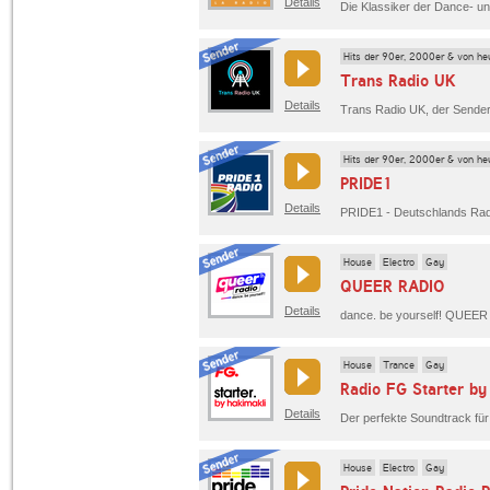
Details
Hits der 90er, 2000er & von he
Trans Radio UK
Details
Hits der 90er, 2000er & von he
PRIDE1
Details
House
Electro
Gay
QUEER RADIO
Details
House
Trance
Gay
Radio FG Starter by
Details
Der perfekte Soundtrack fü
House
Electro
Gay