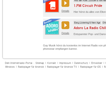
Hits der 90er, 2000er & von he
1.FM Circuit Pride
Details
Hier hörst du alles von Elto
Easy Listening & New Age
Chi
Adoro La Radio Chill
Details
Gay Musik hörst du kostenlos im Internet Radio von ph
phonostar empfangen kannst.
Dein Internetradio-Portal :
Sitemap
|
Kontakt
|
Impressum
|
Datenschutz
|
Entwickler
|
Windows
|
Radioplayer für Android
|
Radioplayer für Android TV
|
Radioplayer für iOS
|
R