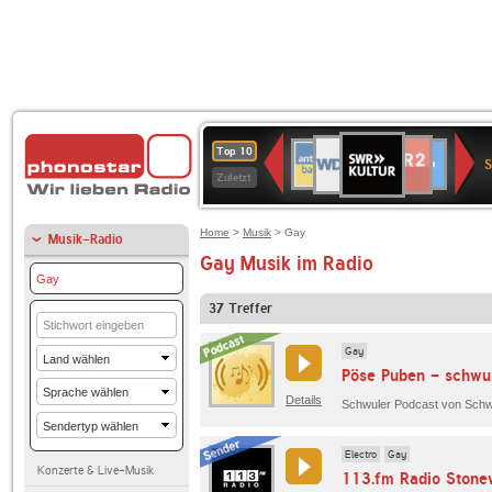
SWR
WDR
NDR
ANTENNE
80er
SWR3
WDR
BR-
Deutschlandfunk
Deutschlandfun
Top 10
Kultur
S
2
2
BAYERN
90er
4
KLASSIK
Kultur
Zuletzt
OLDIE
ANTENNE
Home
>
Musik
> Gay
Musik-Radio
Gay Musik im Radio
Gay
37
Treffer
Gay
Pöse Puben - schwul
Details
Electro
Gay
Konzerte & Live-Musik
113.fm Radio Stone