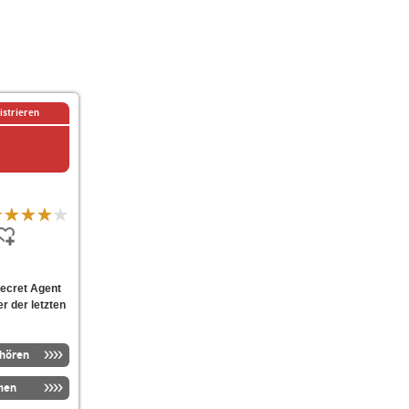
istrieren
ecret Agent
er der letzten
nhören
men