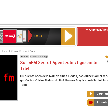
Anmelden / Reg
SWR3
0er
WDR
chlandfunk
NDR
BR-
SWR
SWR3
0er
4
2
KLASSIK
Kultur
LDIE
NTENNE
>
Electro
> SomaFM Secret Agent
Electro
Chillout & Lounge
SomaFM Secret Agent zuletzt gespielte
Titel
Du suchst nach dem Namen eines Liedes, das du bei SomaFM S
gehört hast? Hier findest du ihn! Unsere Playlist enthält die Lied
Tage.
Jetzt a
Aufneh