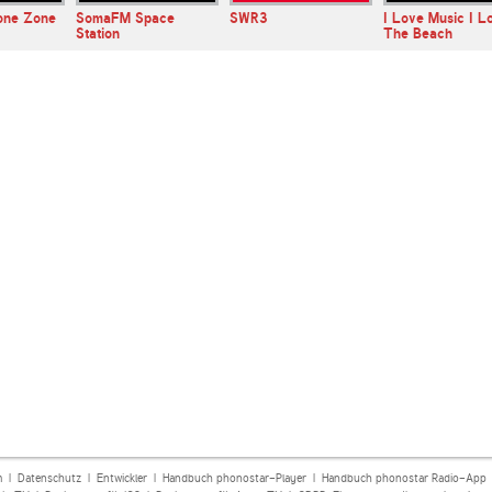
one Zone
SomaFM Space
SWR3
I Love Music I L
Station
The Beach
m
|
Datenschutz
|
Entwickler
|
Handbuch phonostar-Player
|
Handbuch phonostar Radio-App