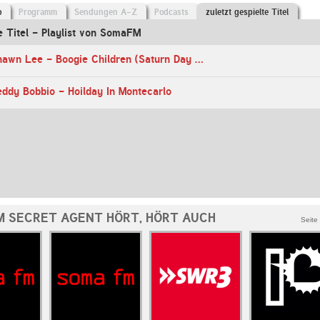
o
Programm
Sendungen A-Z
Podcasts
zuletzt gespielte Titel
te Titel - Playlist von SomaFM
08:34 Uhr - Shawn Lee - Boogie Children (Saturn Day Night)
ddy Bobbio - Hoilday In Montecarlo
 SECRET AGENT HÖRT, HÖRT AUCH
Seite