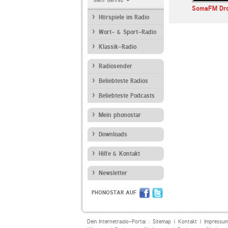
Mehr Genres
SomaFM Beat Blender
Deutschlandfunk
SomaFM Dr
Hörspiele im Radio
Wort- & Sport-Radio
Klassik-Radio
Radiosender
Beliebteste Radios
Beliebteste Podcasts
Mein phonostar
Downloads
Hilfe & Kontakt
Newsletter
PHONOSTAR AUF
Dein Internetradio-Portal :
Sitemap
|
Kontakt
|
Impressu