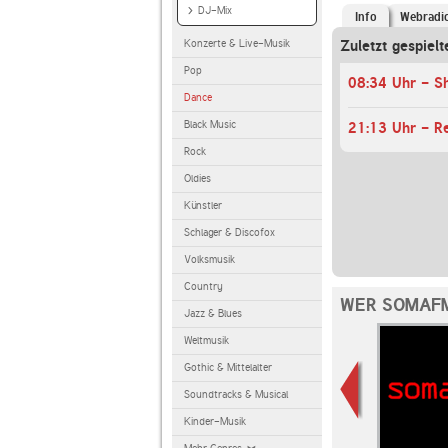
DJ-Mix
Info
Webradi
Konzerte & Live-Musik
Zuletzt gespiel
Pop
Dance
Black Music
21:13 Uhr - Re
Rock
Oldies
Künstler
Schlager & Discofox
Volksmusik
Country
WER SOMAFM
Jazz & Blues
Weltmusik
Gothic & Mittelalter
Soundtracks & Musical
Kinder-Musik