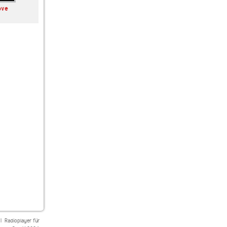
ove
80er 90er OLDIE
Beats Radio
laut.fm depeche-
ANTENNE 80er Hits
mode-universe
|
Radioplayer für