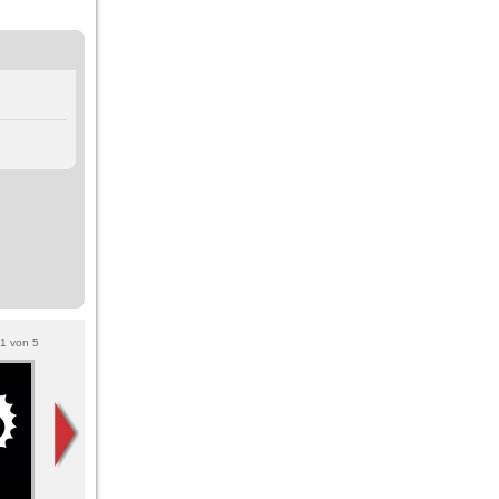
1
von
5