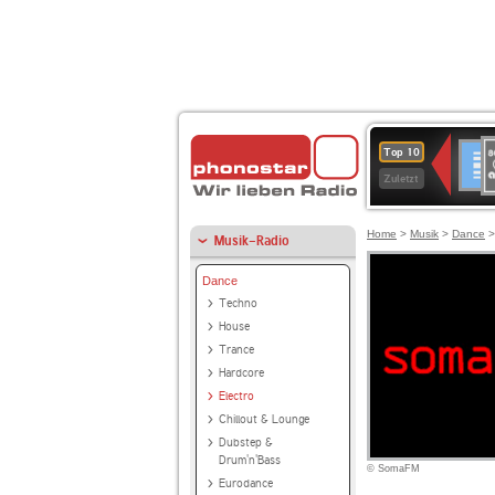
8
Deuts
Top 10
9
Zuletzt
O
A
Home
>
Musik
>
Dance
Musik-Radio
Dance
Techno
House
Trance
Hardcore
Electro
Chillout & Lounge
Dubstep &
Drum'n'Bass
© SomaFM
Eurodance