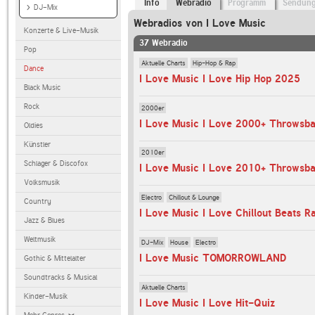
Info
Webradio
Programm
Sendun
DJ-Mix
Webradios von I Love Music
Konzerte & Live-Musik
37 Webradio
Pop
Aktuelle Charts
Hip-Hop & Rap
Dance
I Love Music I Love Hip Hop 2025
Black Music
Rock
2000er
I Love Music I Love 2000+ Throwsb
Oldies
Künstler
2010er
Schlager & Discofox
I Love Music I Love 2010+ Throwsb
Volksmusik
Electro
Chillout & Lounge
Country
I Love Music I Love Chillout Beats R
Jazz & Blues
Weltmusik
DJ-Mix
House
Electro
I Love Music TOMORROWLAND
Gothic & Mittelalter
Soundtracks & Musical
Aktuelle Charts
Kinder-Musik
I Love Music I Love Hit-Quiz