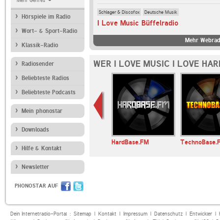
Mehr Genres
Schlager & Discofox
Deutsche Musik
Hörspiele im Radio
I Love Music Büffelradio
Wort- & Sport-Radio
Mehr Webradi
Klassik-Radio
WER I LOVE MUSIC I LOVE HA
Radiosender
Beliebteste Radios
Beliebteste Podcasts
Mein phonostar
Downloads
E LIVE
House Nation UK
HardBase.FM
TechnoBase.
Hilfe & Kontakt
Newsletter
PHONOSTAR AUF
Dein Internetradio-Portal :
Sitemap
|
Kontakt
|
Impressum
|
Datenschutz
|
Entwickler
|