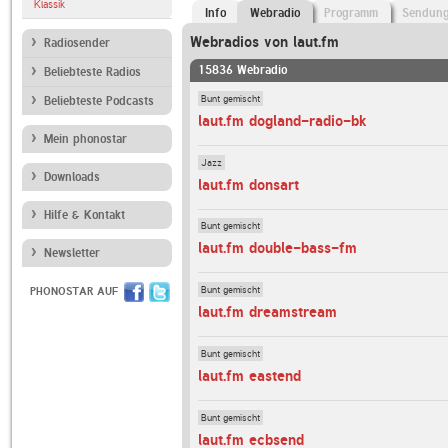
Klassik
Info
Webradio
Programm
Sendun
Webradios von laut.fm
Radiosender
15836 Webradio
Beliebteste Radios
Bunt gemischt
Beliebteste Podcasts
laut.fm dogland-radio-bk
Mein phonostar
Jazz
Downloads
laut.fm donsart
Hilfe & Kontakt
Bunt gemischt
laut.fm double-bass-fm
Newsletter
Bunt gemischt
PHONOSTAR AUF
laut.fm dreamstream
Bunt gemischt
laut.fm eastend
Bunt gemischt
laut.fm ecbsend