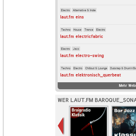
Electro
Alternative & Indie
laut.fm eins
Techno
House
Trance
Electro
laut.fm electricfabric
Electro
Jazz
laut.fm electro-swing
Techno
Electro
Chillout & Lounge
Dubstep & Drum'n'B
laut.fm elektronisch_querbeat
Mehr Webr
WER LAUT.FM BAROQUE_SONA