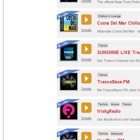
Details
Chillout & Lounge
Costa Del Mar Chillo
Details
Webradio Costa Del Mar - das
Trance
SUNSHINE LIVE Tra
Details
Trance
TranceBase.FM
Details
Techno
House
Trance
friskyRadio
Details
Techno
Hardcore