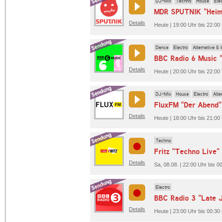
DJ-Mix
Techno
House
Ele
MDR SPUTNIK "Heim
Details
Heute | 19:00 Uhr bis 22:
Dance
Electro
Alternative & 
BBC Radio 6 Music "
Details
Heute | 20:00 Uhr bis 22:00
DJ-Mix
House
Electro
Alte
FluxFM "Der Abend"
Details
Heute | 18:00 Uhr bis 21:00
Techno
Fritz "Techno Live"
Details
Sa, 08.08. | 22:00 Uhr bis 00
Electro
BBC Radio 3 "Late J
Details
Heute | 23:00 Uhr bis 00:30