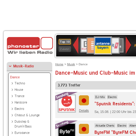
ANTENNE
Deutschlandfunk
WDR
BR-
Deutschlandfunk
80er
SWR3
WDR
NDR
SWR
Top 10
BAYERN
Kultur
2
KLASSIK
90er
4
2
Kultur
Zuletzt
OLDIE
ANTENNE
Home
>
Musik
> Dance
Musik-Radio
Dance-Music und Club-Music im
Dance
Techno
3.773
Treffer
House
Trance
DJ-Mix
Electro
Hardcore
"Sputnik Residents"
Electro
Details
Sa, 15.08. | 22:00 Uhr bis
Chillout & Lounge
Dubstep &
Aktuelle Charts
Electro
Alter
Drum'n'Bass
ByteFM "ByteFM Cha
Eurodance