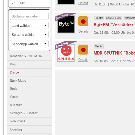
DJ-Mix
Details
Di, 11.08. | 09:00 Uhr bis 1
Electro
Soul & Funk
Alternat
ByteFM "Verstärker
Details
Do, 13.08. | 03:00 Uhr bis 
Electro
MDR SPUTNIK "Robo
Konzerte & Live-Musik
Details
So, 16.08. | 22:00 Uhr bis
Pop
Dance
Black Music
Rock
Oldies
Künstler
Schlager & Discofox
Volksmusik
Country