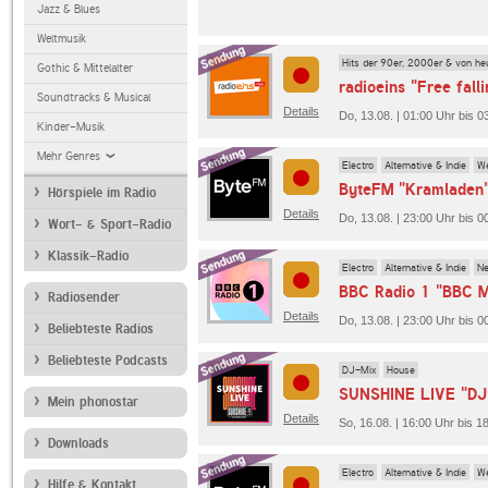
Jazz & Blues
Weltmusik
Hits der 90er, 2000er & von he
Gothic & Mittelalter
radioeins "Free falli
Soundtracks & Musical
Details
Do, 13.08. | 01:00 Uhr bis 0
Kinder-Musik
Mehr Genres
Electro
Alternative & Indie
We
ByteFM "Kramladen
Hörspiele im Radio
Details
Do, 13.08. | 23:00 Uhr bis 
Wort- & Sport-Radio
Klassik-Radio
Electro
Alternative & Indie
N
BBC Radio 1 "BBC Mu
Radiosender
Details
Do, 13.08. | 23:00 Uhr bis 
Beliebteste Radios
Beliebteste Podcasts
DJ-Mix
House
SUNSHINE LIVE "DJ 
Mein phonostar
Details
So, 16.08. | 16:00 Uhr bis
Downloads
Electro
Alternative & Indie
We
Hilfe & Kontakt