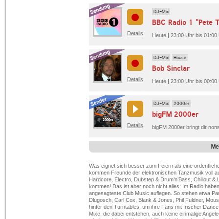
DJ-Mix
BBC Radio 1 "Pete 
Details
Heute | 23:00 Uhr bis 01:00
DJ-Mix
House
Bob Sinclar
Details
Heute | 23:00 Uhr bis 00:00
DJ-Mix
2000er
bigFM 2000er
Details
Me
Was eignet sich besser zum Feiern als eine ordentlich
kommen Freunde der elektronischen Tanzmusik voll au
Hardcore, Electro, Dubstep & Drum’n’Bass, Chillout 
kommen! Das ist aber noch nicht alles: Im Radio haben 
angesagteste Club Music auflegen. So stehen etwa Paul
Dlugosch, Carl Cox, Blank & Jones, Phil Fuldner, Mou
hinter den Turntables, um ihre Fans mit frischer Dan
Mixe, die dabei entstehen, auch keine einmalige Angel