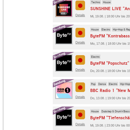
Techno
House
SUNSHINE LIVE "Ani
Details
Mi, 19.08. | 18:00 Uhr bis 
House
Electro
Hip-Hop & Ra
ByteFM "Kontrabass
Details
Mo, 17.08. | 18:00 Uhr bis 
Electro
ByteFM "Popschutz"
Details
Do, 20.08. | 18:00 Uhr bis 
Pop
Dance
Electro
Hip-Hop
BBC Radio 1 "New 
Details
Do, 13.08. | 19:00 Uhr bis 
House
Dubstep & Drum'n'Bass
ByteFM "Tiefenschä
Details
Mi, 19.08. | 23:00 Uhr bis 0