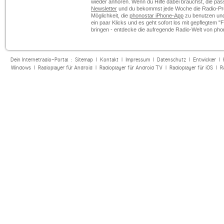
wieder anhören. Wenn du Hilfe dabei brauchst, die pas
Newsletter
und du bekommst jede Woche die Radio-Pro
Möglichkeit, die
phonostar iPhone-App
zu benutzen und 
ein paar Klicks und es geht sofort los mit gepflegtem "
bringen - entdecke die aufregende Radio-Welt von pho
Dein Internetradio-Portal :
Sitemap
|
Kontakt
|
Impressum
|
Datenschutz
|
Entwickler
|
Windows
|
Radioplayer für Android
|
Radioplayer für Android TV
|
Radioplayer für iOS
|
R