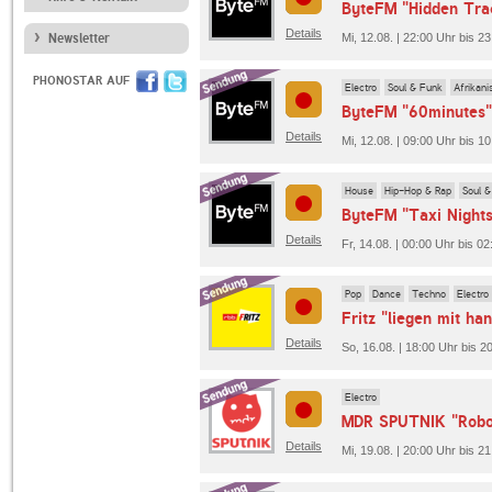
ByteFM "Hidden Tra
Details
Newsletter
Mi, 12.08. | 22:00 Uhr bis 2
PHONOSTAR AUF
Electro
Soul & Funk
Afrikan
ByteFM "60minutes"
Details
Mi, 12.08. | 09:00 Uhr bis 1
House
Hip-Hop & Rap
Soul 
ByteFM "Taxi Nights
Details
Fr, 14.08. | 00:00 Uhr bis 0
Pop
Dance
Techno
Electro
Fritz "liegen mit ha
Details
So, 16.08. | 18:00 Uhr bis 20
Electro
MDR SPUTNIK "Robo
Details
Mi, 19.08. | 20:00 Uhr bis