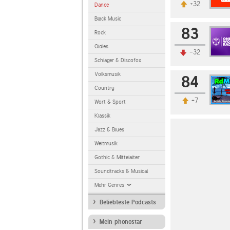
+32
Dance
Black Music
83
Rock
Oldies
-32
Schlager & Discofox
Volksmusik
84
Country
+7
Wort & Sport
Klassik
Jazz & Blues
Weltmusik
Gothic & Mittelalter
Soundtracks & Musical
Mehr Genres
Beliebteste Podcasts
Mein phonostar