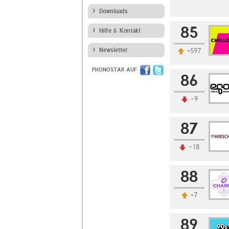
Downloads
85
Hilfe & Kontakt
Newsletter
+597
PHONOSTAR AUF
86
-9
87
-18
88
+7
89