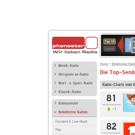
8
Deuts
Top 10
9
Zuletzt
O
A
Home
>
Beliebteste Rad
Musik-Radio
Die Top-Send
Hörspiele im Radio
Wort- & Sport-Radio
Radio-Charts vom 
Klassik-Radio
81
Radiosender
+1
Beliebteste Radios
Konzerte & Live-Musik
82
Pop