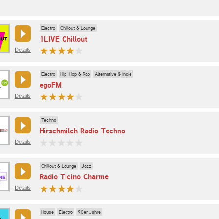
Electro
Chillout & Lounge
1LIVE Chillout
Details
Electro
Hip-Hop & Rap
Alternative & Indie
egoFM
Details
Techno
Hirschmilch Radio Techno
Details
Chillout & Lounge
Jazz
Radio Ticino Charme
Details
House
Electro
90er Jahre