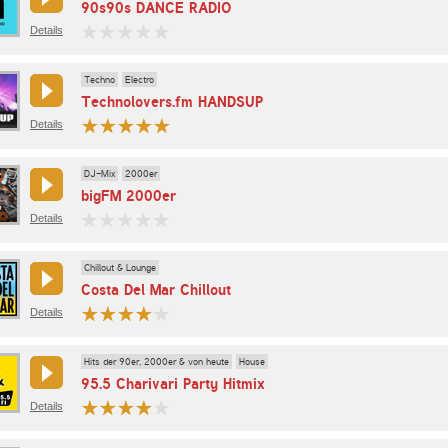
90s90s DANCE RADIO
Details
Techno
Electro
Technolovers.fm HANDSUP
Details
DJ-Mix
2000er
bigFM 2000er
Details
Chillout & Lounge
Costa Del Mar Chillout
Details
Hits der 90er, 2000er & von heute
House
95.5 Charivari Party Hitmix
Details