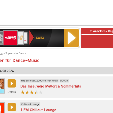
Anmelden / Reg
SWR3
0er
WDR
chlandfunk
NDR
BR-
SWR
SWR3
0er
4
2
KLASSIK
Kultur
LDIE
NTENNE
ios
> Topsender Dance
er für Dance-Music
06.08.2026
Hits der 90er, 2000er & von heute
DJ-Mix
Das Inselradio Mallorca Sommerhits
Details
Chillout & Lounge
1.FM Chillout Lounge