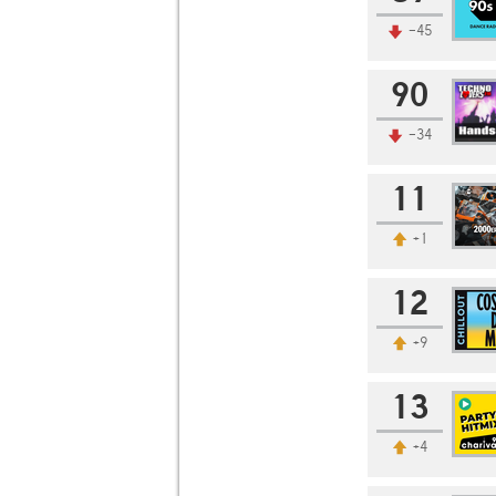
-45
90
-34
11
+1
12
+9
13
+4